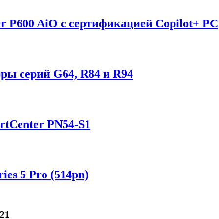
r P600 AiO с сертификацией Copilot+ PC
ы серий G64, R84 и R94
tCenter PN54-S1
es 5 Pro (514pn)
21