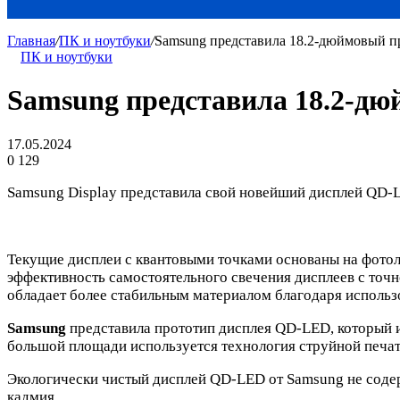
Главная
/
ПК и ноутбуки
/
Samsung представила 18.2-дюймовый 
ПК и ноутбуки
Samsung представила 18.2-д
17.05.2024
0
129
Samsung Display представила свой новейший дисплей QD-LED
Текущие дисплеи с квантовыми точками основаны на фотол
эффективность самостоятельного свечения дисплеев с точ
обладает более стабильным материалом благодаря использ
Samsung
представила прототип дисплея QD-LED, который им
большой площади используется технология струйной печат
Экологически чистый дисплей QD-LED от Samsung не содер
кадмия.