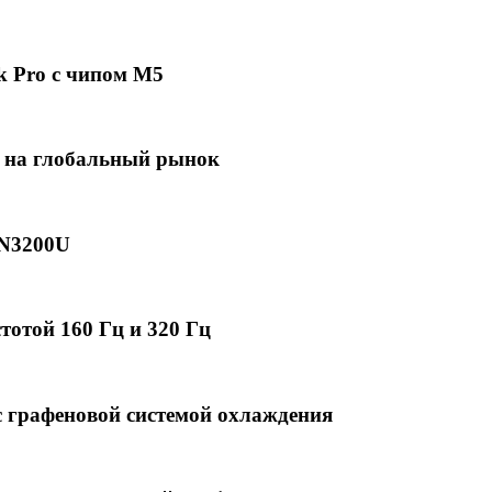
k Pro с чипом M5
 на глобальный рынок
2N3200U
отой 160 Гц и 320 Гц
 графеновой системой охлаждения