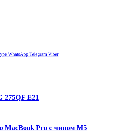
ype
WhatsApp
Telegram
Viber
G 275QF E21
ию MacBook Pro с чипом M5