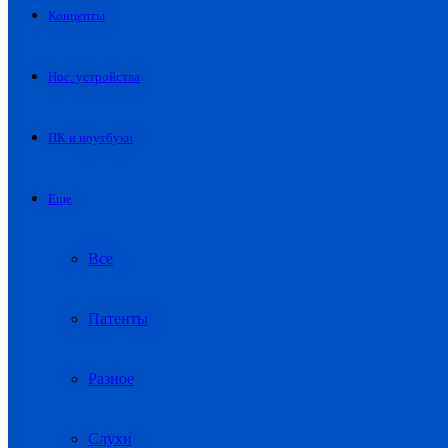
Концепты
Нос. устройства
ПК и ноутбуки
Еще
Все
Патенты
Разное
Слухи