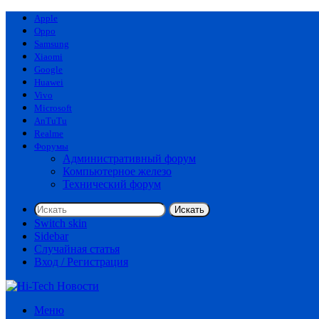
Apple
Oppo
Samsung
Xiaomi
Google
Huawei
Vivo
Microsoft
AnTuTu
Realme
Форумы
Административный форум
Компьютерное железо
Технический форум
Искать
Switch skin
Sidebar
Случайная статья
Вход / Регистрация
Меню