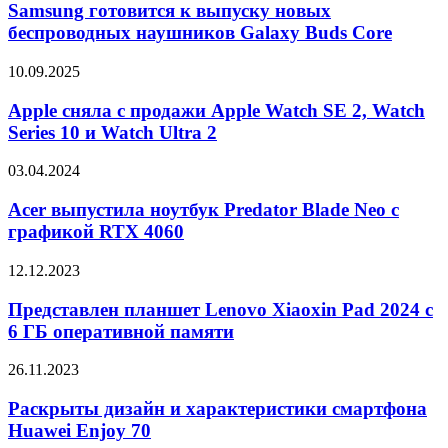
к
Samsung готовится к выпуску новых
зеленые
выпуску
беспроводных наушников Galaxy Buds Core
полосы
новых
беспроводных
Apple
10.09.2025
наушников
сняла
Galaxy
с
Apple сняла с продажи Apple Watch SE 2, Watch
Buds
продажи
Series 10 и Watch Ultra 2
Core
Apple
Watch
Acer
03.04.2024
SE
выпустила
2,
ноутбук
Acer выпустила ноутбук Predator Blade Neo с
Watch
Predator
графикой RTX 4060
Series
Blade
10
Neo
и
Представлен
12.12.2023
с
Watch
планшет
графикой
Ultra
Lenovo
Представлен планшет Lenovo Xiaoxin Pad 2024 с
RTX
2
Xiaoxin
6 ГБ оперативной памяти
4060
Pad
2024
Раскрыты
26.11.2023
с
дизайн
6
и
Раскрыты дизайн и характеристики смартфона
ГБ
характеристики
Huawei Enjoy 70
оперативной
смартфона