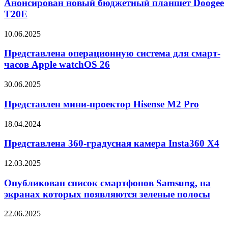
бюджетный
Анонсирован новый бюджетный планшет Doogee
2
планшет
T20E
Doogee
T20E
Представлена
10.06.2025
операционную
система
Представлена операционную система для смарт-
для
часов Apple watchOS 26
смарт-
часов
Представлен
30.06.2025
Apple
мини-
watchOS
проектор
Представлен мини-проектор Hisense M2 Pro
26
Hisense
M2
Представлена
18.04.2024
Pro
360-
градусная
Представлена 360-градусная камера Insta360 X4
камера
Insta360
Опубликован
12.03.2025
X4
список
смартфонов
Опубликован список смартфонов Samsung, на
Samsung,
экранах которых появляются зеленые полосы
на
экранах
Samsung
22.06.2025
которых
готовится
появляются