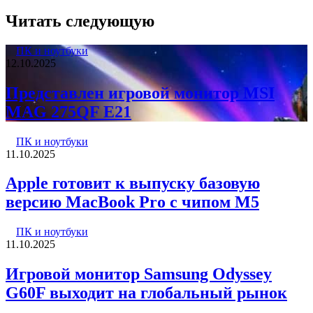
Читать следующую
ПК и ноутбуки
12.10.2025
Представлен игровой монитор MSI
MAG 275QF E21
ПК и ноутбуки
11.10.2025
Apple готовит к выпуску базовую
версию MacBook Pro с чипом M5
ПК и ноутбуки
11.10.2025
Игровой монитор Samsung Odyssey
G60F выходит на глобальный рынок