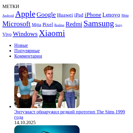
памяти
Huawei
МЕТКИ
Enjoy
Apple
Google
iPhone
70
Lenovo
Huawei
iPad
Meta
Android
Samsung
Microsoft
Redmi
Pixel
Mijia
Realme
Sony
Xiaomi
Windows
Vivo
Новые
Популярные
Комментарии
Энтузиаст обнаружил редкий прототип The Sims 1999
года
14.10.2025