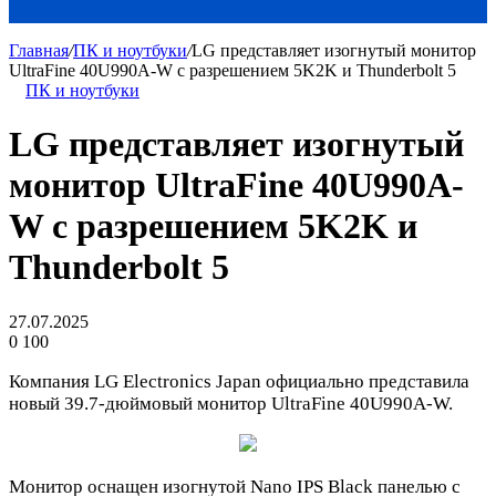
Главная
/
ПК и ноутбуки
/
LG представляет изогнутый монитор
UltraFine 40U990A-W с разрешением 5K2K и Thunderbolt 5
ПК и ноутбуки
LG представляет изогнутый
монитор UltraFine 40U990A-
W с разрешением 5K2K и
Thunderbolt 5
27.07.2025
0
100
Компания LG Electronics Japan официально представила
новый 39.7-дюймовый монитор UltraFine 40U990A-W.
Монитор оснащен изогнутой Nano IPS Black панелью с