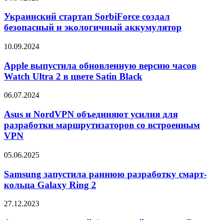
стартап
SorbiForce
Украинский стартап SorbiForce создал
создал
безопасный и экологичный аккумулятор
безопасный
и
Apple
10.09.2024
экологичный
выпустила
аккумулятор
обновленную
Apple выпустила обновленную версию часов
версию
Watch Ultra 2 в цвете Satin Black
часов
Watch
Asus
06.07.2024
Ultra
и
2
NordVPN
Asus и NordVPN объединяют усилия для
в
объединяют
разработки маршрутизаторов со встроенным
цвете
усилия
Satin
VPN
для
Black
разработки
Samsung
05.06.2025
маршрутизаторов
запустила
со
раннюю
Samsung запустила раннюю разработку смарт-
встроенным
разработку
VPN
кольца Galaxy Ring 2
смарт-
кольца
Анонсирован
27.12.2023
Galaxy
новый
Ring