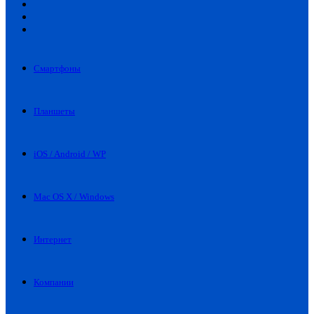
Искать
Switch
skin
Войти
Смартфоны
Планшеты
iOS / Android / WP
Mac OS X / Windows
Интернет
Компании