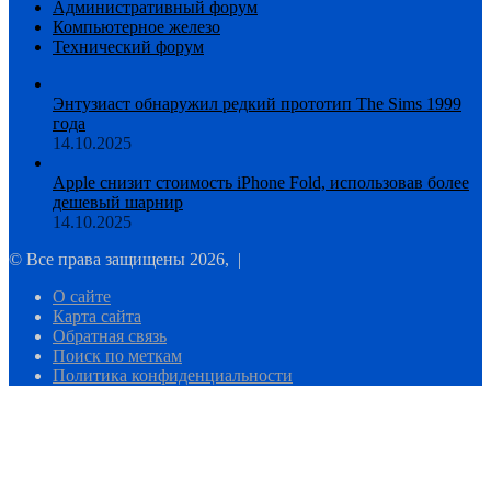
Административный форум
Компьютерное железо
Технический форум
Энтузиаст обнаружил редкий прототип The Sims 1999
года
14.10.2025
Apple снизит стоимость iPhone Fold, использовав более
дешевый шарнир
14.10.2025
© Все права защищены 2026, |
О сайте
Карта сайта
Обратная связь
Поиск по меткам
Политика конфиденциальности
Facebook
Twitter
WhatsApp
Telegram
Кнопка
«Наверх»