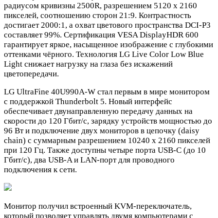
радиусом кривизны 2500R, разрешением 5120 х 2160
пикселей, соотношению сторон 21:9. Контрастность
достигает 2000:1, а охват цветового пространства DCI-P3
составляет 99%. Сертификация VESA DisplayHDR 600
гарантирует яркое, насыщенное изображение с глубокими
оттенками чёрного. Технология LG Live Color Low Blue
Light снижает нагрузку на глаза без искажений
цветопередачи.
LG UltraFine 40U990A-W стал первым в мире монитором
с поддержкой Thunderbolt 5. Новый интерфейс
обеспечивает двунаправленную передачу данных на
скорости до 120 Гбит/с, зарядку устройств мощностью до
96 Вт и подключение двух мониторов в цепочку (daisy
chain) с суммарным разрешением 10240 х 2160 пикселей
при 120 Гц. Также доступны четыре порта USB-C (до 10
Гбит/с), два USB-A и LAN-порт для проводного
подключения к сети.
Монитор получил встроенный KVM-переключатель,
который позволяет управлять двумя компьютерами с