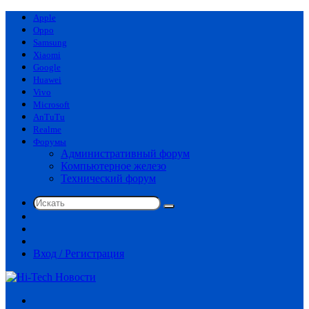
Apple
Oppo
Samsung
Xiaomi
Google
Huawei
Vivo
Microsoft
AnTuTu
Realme
Форумы
Административный форум
Компьютерное железо
Технический форум
Искать
Switch
skin
Sidebar
Случайная
статья
Вход / Регистрация
Меню