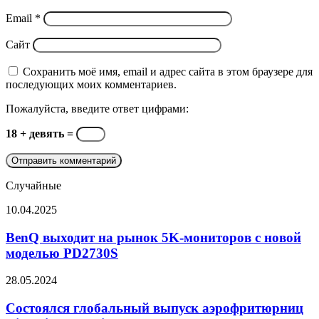
Email
*
Сайт
Сохранить моё имя, email и адрес сайта в этом браузере для
последующих моих комментариев.
Пожалуйста, введите ответ цифрами:
18 + девять =
Случайные
BenQ
10.04.2025
выходит
на
BenQ выходит на рынок 5K-мониторов с новой
рынок
моделью PD2730S
5K-
мониторов
Состоялся
28.05.2024
с
глобальный
новой
выпуск
Состоялся глобальный выпуск аэрофритюрниц
моделью
аэрофритюрниц