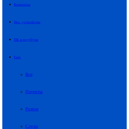
Концепты
Нос. устройства
ПК и ноутбуки
Еще
Все
Патенты
Разное
Слухи