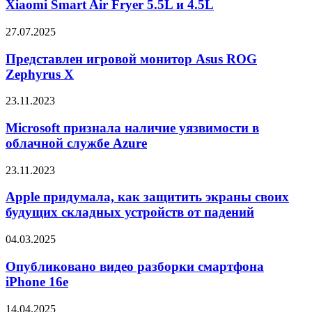
Xiaomi Smart Air Fryer 5.5L и 4.5L
PD2730S
Xiaomi
Smart
Представлен
27.07.2025
Air
игровой
Fryer
монитор
Представлен игровой монитор Asus ROG
5.5L
Asus
Zephyrus X
и
ROG
4.5L
Zephyrus
Microsoft
23.11.2023
X
признала
наличие
Microsoft признала наличие уязвимости в
уязвимости
облачной службе Azure
в
облачной
Apple
23.11.2023
службе
придумала,
Azure
как
Apple придумала, как защитить экраны своих
защитить
будущих складных устройств от падений
экраны
своих
Опубликовано
04.03.2025
будущих
видео
складных
разборки
Опубликовано видео разборки смартфона
устройств
смартфона
iPhone 16e
от
iPhone
падений
16e
Украинский
14.04.2025