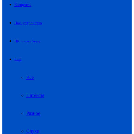
Концепты
Нос. устройства
ПК и ноутбуки
Еще
Все
Патенты
Разное
Слухи