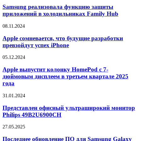
реализовала
функцию
Samsung реализовала функцию защиты
защиты
приложений в холодильниках Family Hub
приложений
в
Apple
08.11.2024
холодильниках
сомневается,
Family
что
Apple сомневается, что будущие разработки
Hub
будущие
превзойдут успех iPhone
разработки
превзойдут
Apple
05.12.2024
успех
выпустит
iPhone
колонку
Apple выпустит колонку HomePod с 7-
HomePod
дюймовым дисплеем в третьем квартале 2025
с
года
7-
дюймовым
Представлен
31.01.2024
дисплеем
офисный
в
ультраширокий
Представлен офисный ультраширокий монитор
третьем
монитор
квартале
Philips 49B2U6900CH
Philips
2025
49B2U6900CH
года
Последнее
27.05.2025
обновление
ПО
Последнее обновление ПО для Samsung Galaxy