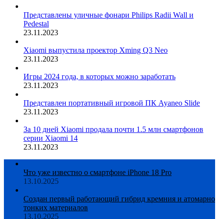
Представлены уличные фонари Philips Radii Wall и
Pedestal
23.11.2023
Xiaomi выпустила проектор Xming Q3 Neo
23.11.2023
Игры 2024 года, в которых можно заработать
23.11.2023
Представлен портативный игровой ПК Ayaneo Slide
23.11.2023
За 10 дней Xiaomi продала почти 1.5 млн смартфонов
серии Xiaomi 14
23.11.2023
Что уже известно о смартфоне iPhone 18 Pro
13.10.2025
Создан первый работающий гибрид кремния и атомарно
тонких материалов
13.10.2025