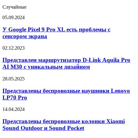
Случайные
У
05.09.2024
Google
Pixel
У Google Pixel 9 Pro XL есть проблемы с
9
сенсором экрана
Pro
XL
Представлен
02.12.2023
есть
маршрутизатор
проблемы
D-
Представлен маршрутизатор D-Link Aquila Pro
с
Link
AI M30 с уникальным дизайном
сенсором
Aquila
экрана
Pro
Представлены
28.05.2025
AI
беспроводные
M30
наушники
Представлены беспроводные наушники Lenovo
с
Lenovo
LP70 Pro
уникальным
LP70
дизайном
Pro
Представлены
14.04.2024
беспроводные
колонки
Представлены беспроводные колонки Xiaomi
Xiaomi
Sound Outdoor и Sound Pocket
Sound
Outdoor