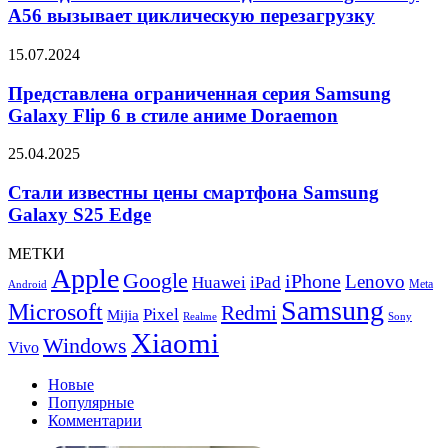
для
A56 вызывает циклическую перезагрузку
Samsung
Galaxy
Представлена
15.07.2024
A56
ограниченная
вызывает
серия
Представлена ограниченная серия Samsung
циклическую
Samsung
Galaxy Flip 6 в стиле аниме Doraemon
перезагрузку
Galaxy
Flip
Стали
25.04.2025
6
известны
в
цены
Стали известны цены смартфона Samsung
стиле
смартфона
Galaxy S25 Edge
аниме
Samsung
Doraemon
Galaxy
МЕТКИ
S25
Apple
Google
iPhone
Edge
Lenovo
Huawei
iPad
Meta
Android
Samsung
Microsoft
Redmi
Pixel
Mijia
Realme
Sony
Xiaomi
Windows
Vivo
Новые
Популярные
Комментарии