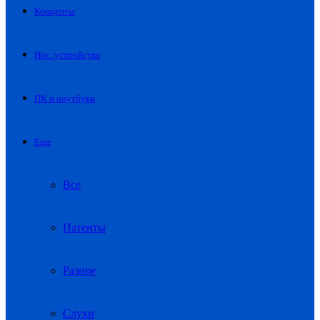
Концепты
Нос. устройства
ПК и ноутбуки
Еще
Все
Патенты
Разное
Слухи