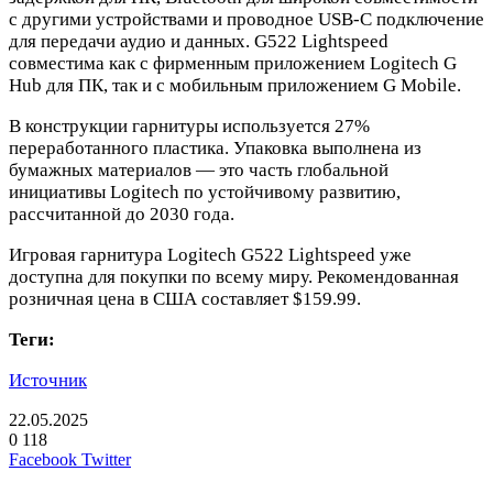
с другими устройствами и проводное USB-C подключение
для передачи аудио и данных. G522 Lightspeed
совместима как с фирменным приложением Logitech G
Hub для ПК, так и с мобильным приложением G Mobile.
В конструкции гарнитуры используется 27%
переработанного пластика. Упаковка выполнена из
бумажных материалов — это часть глобальной
инициативы Logitech по устойчивому развитию,
рассчитанной до 2030 года.
Игровая гарнитура Logitech G522 Lightspeed уже
доступна для покупки по всему миру. Рекомендованная
розничная цена в США составляет $159.99.
Теги:
Источник
22.05.2025
0
118
LinkedIn
Pinterest
Вконтакте
Одноклассники
Skype
WhatsApp
Telegram
Viber
Facebook
Twitter