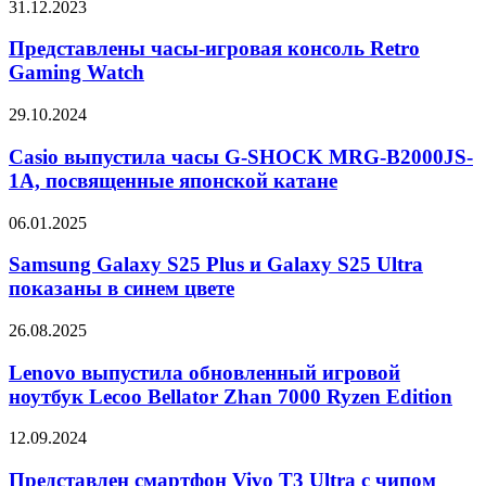
Представлены
31.12.2023
и
часы-
Sound
игровая
Представлены часы-игровая консоль Retro
Pocket
консоль
Gaming Watch
Retro
Gaming
Casio
29.10.2024
Watch
выпустила
часы
Casio выпустила часы G-SHOCK MRG-B2000JS-
G-
1A, посвященные японской катане
SHOCK
MRG-
Samsung
06.01.2025
B2000JS-
Galaxy
1A,
S25
Samsung Galaxy S25 Plus и Galaxy S25 Ultra
посвященные
Plus
показаны в синем цвете
японской
и
катане
Galaxy
Lenovo
26.08.2025
S25
выпустила
Ultra
обновленный
Lenovo выпустила обновленный игровой
показаны
игровой
ноутбук Lecoo Bellator Zhan 7000 Ryzen Edition
в
ноутбук
синем
Lecoo
цвете
Представлен
12.09.2024
Bellator
смартфон
Zhan
Vivo
Представлен смартфон Vivo T3 Ultra с чипом
7000