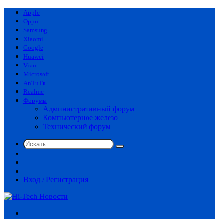
Apple
Oppo
Samsung
Xiaomi
Google
Huawei
Vivo
Microsoft
AnTuTu
Realme
Форумы
Административный форум
Компьютерное железо
Технический форум
Искать
Switch
skin
Sidebar
Случайная
статья
Вход / Регистрация
Меню