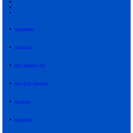
Искать
Switch
skin
Войти
Смартфоны
Планшеты
iOS / Android / WP
Mac OS X / Windows
Интернет
Компании