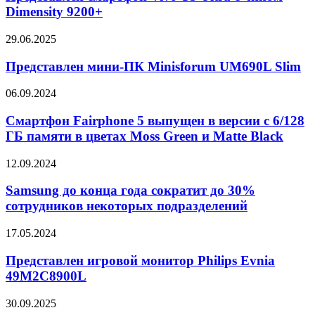
T3
Dimensity 9200+
Ryzen
Ultra
Edition
с
Представлен
29.06.2025
чипом
мини-
Dimensity
ПК
Представлен мини-ПК Minisforum UM690L Slim
9200+
Minisforum
UM690L
Смартфон
06.09.2024
Slim
Fairphone
5
Смартфон Fairphone 5 выпущен в версии с 6/128
выпущен
ГБ памяти в цветах Moss Green и Matte Black
в
версии
Samsung
12.09.2024
с
до
6/128
конца
Samsung до конца года сократит до 30%
ГБ
года
сотрудников некоторых подразделений
памяти
сократит
в
до
цветах
Представлен
17.05.2024
30%
Moss
игровой
сотрудников
Green
монитор
Представлен игровой монитор Philips Evnia
некоторых
и
Philips
49M2C8900L
подразделений
Matte
Evnia
Black
49M2C8900L
Samsung
30.09.2025