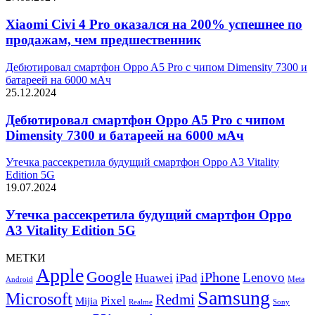
Xiaomi Civi 4 Pro оказался на 200% успешнее по
продажам, чем предшественник
Дебютировал смартфон Oppo A5 Pro с чипом Dimensity 7300 и
батареей на 6000 мАч
25.12.2024
Дебютировал смартфон Oppo A5 Pro с чипом
Dimensity 7300 и батареей на 6000 мАч
Утечка рассекретила будущий смартфон Oppo A3 Vitality
Edition 5G
19.07.2024
Утечка рассекретила будущий смартфон Oppo
A3 Vitality Edition 5G
МЕТКИ
Apple
Google
iPhone
Lenovo
Huawei
iPad
Meta
Android
Samsung
Microsoft
Redmi
Pixel
Mijia
Realme
Sony