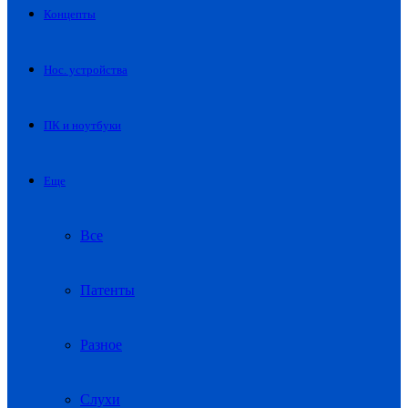
Концепты
Нос. устройства
ПК и ноутбуки
Еще
Все
Патенты
Разное
Слухи