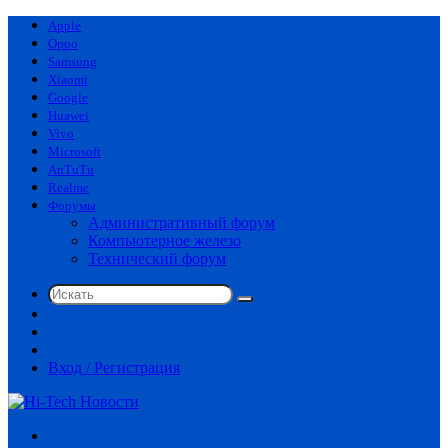
Apple
Oppo
Samsung
Xiaomi
Google
Huawei
Vivo
Microsoft
AnTuTu
Realme
Форумы
Административный форум
Компьютерное железо
Технический форум
Искать
Switch
skin
Sidebar
Случайная
статья
Вход / Регистрация
Меню