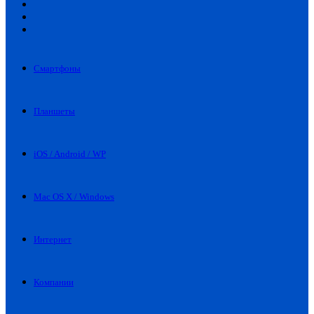
Искать
Switch
skin
Войти
Смартфоны
Планшеты
iOS / Android / WP
Mac OS X / Windows
Интернет
Компании