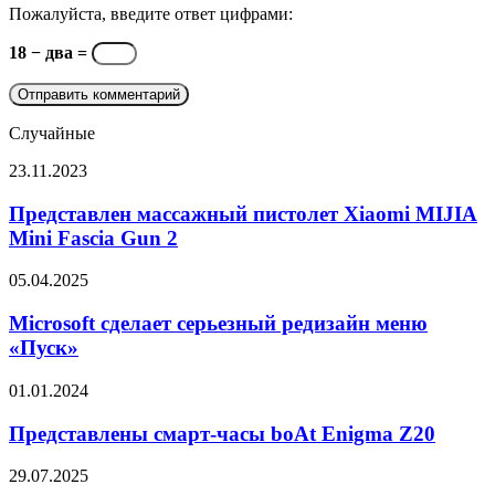
Пожалуйста, введите ответ цифрами:
18 − два =
Случайные
Представлен
23.11.2023
массажный
пистолет
Представлен массажный пистолет Xiaomi MIJIA
Xiaomi
Mini Fascia Gun 2
MIJIA
Mini
Microsoft
05.04.2025
Fascia
сделает
Gun
серьезный
Microsoft сделает серьезный редизайн меню
2
редизайн
«Пуск»
меню
«Пуск»
Представлены
01.01.2024
смарт-
часы
Представлены смарт-часы boAt Enigma Z20
boAt
Enigma
Испытана
29.07.2025
Z20
прочность