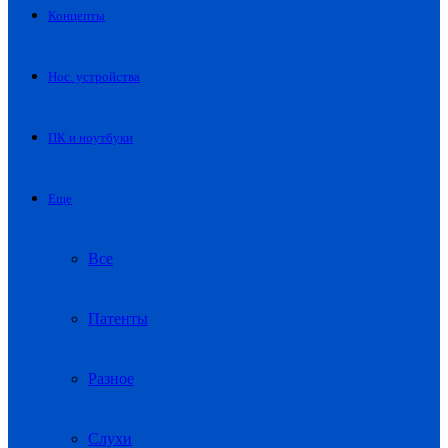
Концепты
Нос. устройства
ПК и ноутбуки
Еще
Все
Патенты
Разное
Слухи