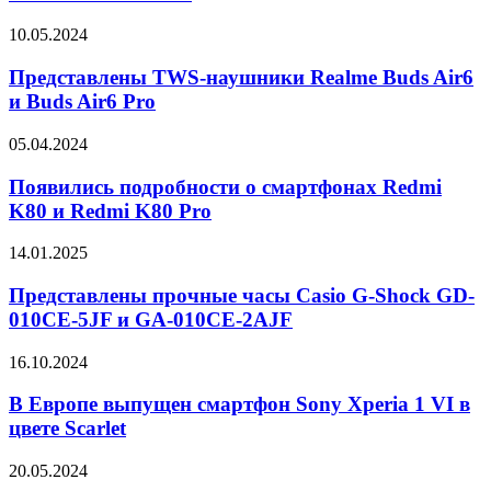
шейным
ободком
Представлены
10.05.2024
CMF
TWS-
Neckband
наушники
Представлены TWS-наушники Realme Buds Air6
Pro
Realme
и Buds Air6 Pro
Buds
Air6
Появились
05.04.2024
и
подробности
Buds
о
Появились подробности о смартфонах Redmi
Air6
смартфонах
K80 и Redmi K80 Pro
Pro
Redmi
K80
Представлены
14.01.2025
и
прочные
Redmi
часы
Представлены прочные часы Casio G-Shock GD-
K80
Casio
010CE-5JF и GA-010CE-2AJF
Pro
G-
Shock
В
16.10.2024
GD-
Европе
010CE-
выпущен
В Европе выпущен смартфон Sony Xperia 1 VI в
5JF
смартфон
цвете Scarlet
и
Sony
GA-
Xperia
010CE-
Представлены
20.05.2024
1
2AJF
новые