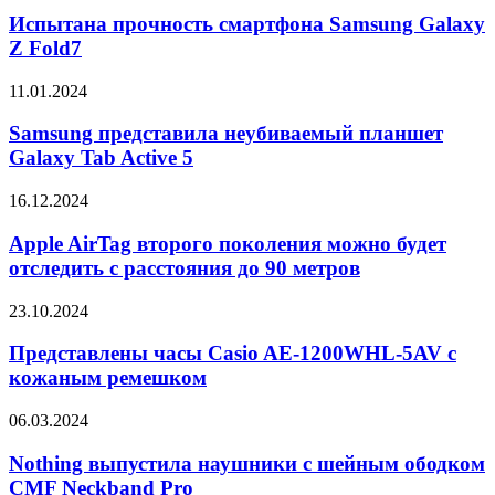
смартфона
Испытана прочность смартфона Samsung Galaxy
Samsung
Z Fold7
Galaxy
Z
Samsung
11.01.2024
Fold7
представила
неубиваемый
Samsung представила неубиваемый планшет
планшет
Galaxy Tab Active 5
Galaxy
Tab
Apple
16.12.2024
Active
AirTag
5
второго
Apple AirTag второго поколения можно будет
поколения
отследить с расстояния до 90 метров
можно
будет
Представлены
23.10.2024
отследить
часы
с
Casio
Представлены часы Casio AE-1200WHL-5AV с
расстояния
AE-
кожаным ремешком
до
1200WHL-
90
5AV
метров
Nothing
06.03.2024
с
выпустила
кожаным
наушники
Nothing выпустила наушники с шейным ободком
ремешком
с
CMF Neckband Pro