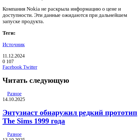
Компания Nokia не раскрыла информацию о цене и
доступности. Эти данные ожидаются при дальнейшем
запуске продукта.
Теги:
Источник
11.12.2024
0
107
LinkedIn
Pinterest
Вконтакте
Одноклассники
Skype
WhatsApp
Telegram
Viber
Facebook
Twitter
Читать следующую
Разное
14.10.2025
Энтузиаст обнаружил редкий прототип
The Sims 1999 года
Разное
13.10.2025