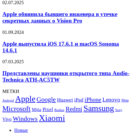
Galaxy
Apple
02.07.2025
Z
обвинила
Fold7
бывшего
Apple обвинила бывшего инженера в утечке
инженера
секретных данных о Vision Pro
в
утечке
Apple
01.09.2024
секретных
выпустила
данных
iOS
Apple выпустила iOS 17.6.1 и macOS Sonoma
о
17.6.1
14.6.1
Vision
и
Pro
macOS
Представлены
07.03.2025
Sonoma
наушники
14.6.1
открытого
Представлены наушники открытого типа Audio-
типа
Technica ATH-AC5TW
Audio-
Technica
МЕТКИ
ATH-
Apple
Google
iPhone
AC5TW
Lenovo
Huawei
iPad
Meta
Android
Samsung
Microsoft
Redmi
Pixel
Mijia
Realme
Sony
Xiaomi
Windows
Vivo
Новые