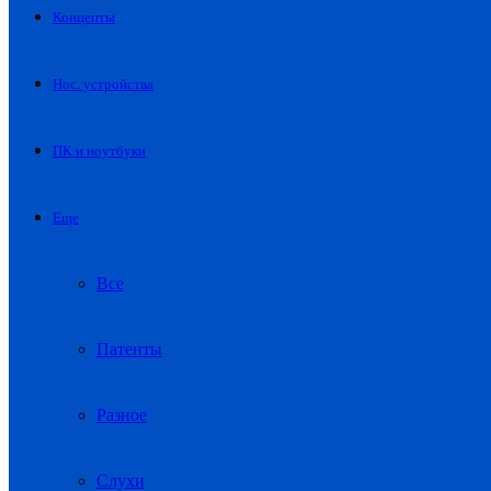
Концепты
Нос. устройства
ПК и ноутбуки
Еще
Все
Патенты
Разное
Слухи