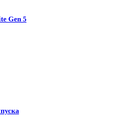
te Gen 5
ыпуска