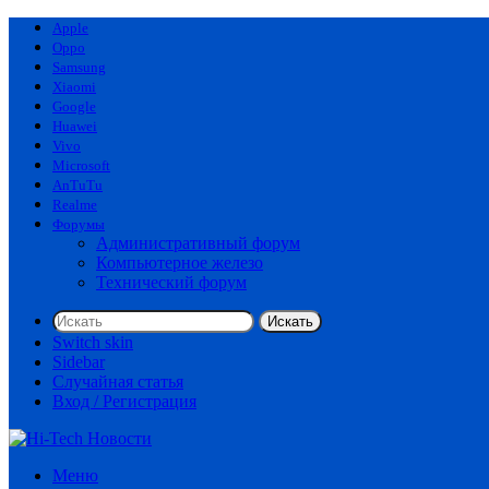
Apple
Oppo
Samsung
Xiaomi
Google
Huawei
Vivo
Microsoft
AnTuTu
Realme
Форумы
Административный форум
Компьютерное железо
Технический форум
Искать
Switch skin
Sidebar
Случайная статья
Вход / Регистрация
Меню