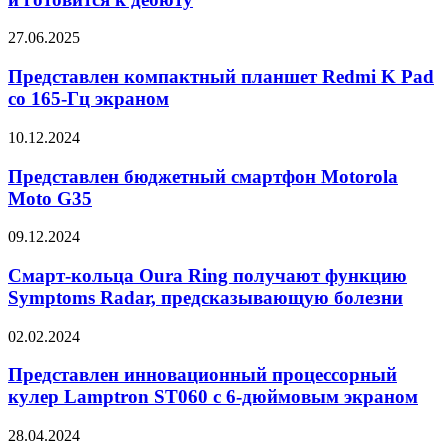
необходимые
сертификаты
Представлен
27.06.2025
и
компактный
готовится
планшет
Представлен компактный планшет Redmi K Pad
к
Redmi
со 165-Гц экраном
дебюту
K
Pad
Представлен
10.12.2024
со
бюджетный
165-
смартфон
Представлен бюджетный смартфон Motorola
Гц
Motorola
Moto G35
экраном
Moto
G35
Смарт-
09.12.2024
кольца
Oura
Смарт-кольца Oura Ring получают функцию
Ring
Symptoms Radar, предсказывающую болезни
получают
функцию
Представлен
02.02.2024
Symptoms
инновационный
Radar,
процессорный
Представлен инновационный процессорный
предсказывающую
кулер
кулер Lamptron ST060 c 6-дюймовым экраном
болезни
Lamptron
ST060
Samsung
28.04.2024
c