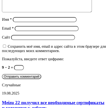
Имя
*
Email
*
Сайт
Сохранить моё имя, email и адрес сайта в этом браузере для
последующих моих комментариев.
Пожалуйста, введите ответ цифрами:
9 − 2 =
Случайные
Meizu
19.08.2025
22
получил
Meizu 22 получил все необходимые сертификаты
все
и готовится к дебюту