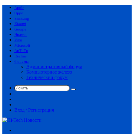
Apple
Oppo
Samsung
Xiaomi
Google
Huawei
Vivo
Microsoft
AnTuTu
Realme
Форумы
Административный форум
Компьютерное железо
Технический форум
Искать
Switch
skin
Sidebar
Случайная
статья
Вход / Регистрация
Меню