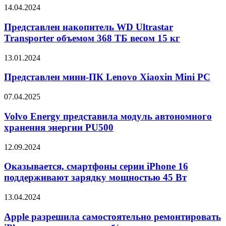
G-
Представлен
14.04.2024
Shock
накопитель
GMA-
WD
Представлен накопитель WD Ultrastar
P2100SA-
Ultrastar
Transporter объемом 368 ТБ весом 15 кг
1A1
Transporter
и
объемом
GMA-
Представлен
13.01.2024
368
P2100SA-
мини-
ТБ
1A2
ПК
Представлен мини-ПК Lenovo Xiaoxin Mini PC
весом
Lenovo
15
Xiaoxin
Volvo
07.04.2025
кг
Mini
Energy
PC
представила
Volvo Energy представила модуль автономного
модуль
хранения энергии PU500
автономного
хранения
Оказывается,
12.09.2024
энергии
смартфоны
PU500
серии
Оказывается, смартфоны серии iPhone 16
iPhone
поддерживают зарядку мощностью 45 Вт
16
поддерживают
Apple
13.04.2024
зарядку
разрешила
мощностью
самостоятельно
Apple разрешила самостоятельно ремонтировать
45
ремонтировать