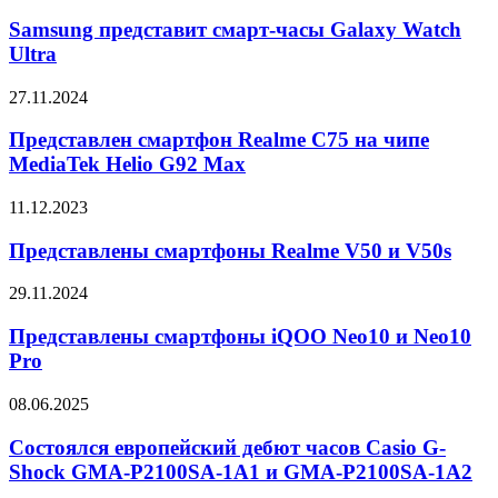
представит
6-
смарт-
Samsung представит смарт-часы Galaxy Watch
дюймовым
часы
Ultra
экраном
Galaxy
Watch
Представлен
27.11.2024
Ultra
смартфон
Realme
Представлен смартфон Realme C75 на чипе
C75
MediaTek Helio G92 Max
на
чипе
Представлены
11.12.2023
MediaTek
смартфоны
Helio
Realme
Представлены смартфоны Realme V50 и V50s
G92
V50
Max
и
Представлены
29.11.2024
V50s
смартфоны
iQOO
Представлены смартфоны iQOO Neo10 и Neo10
Neo10
Pro
и
Neo10
Состоялся
08.06.2025
Pro
европейский
дебют
Состоялся европейский дебют часов Casio G-
часов
Shock GMA-P2100SA-1A1 и GMA-P2100SA-1A2
Casio