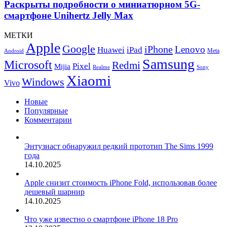
о
Раскрыты подробности о миниатюрном 5G-
и
миниатюрном
смартфоне Unihertz Jelly Max
GMCB2100D-
5G-
2A
смартфоне
МЕТКИ
Unihertz
Apple
Google
iPhone
Jelly
Lenovo
Huawei
iPad
Meta
Android
Max
Samsung
Microsoft
Redmi
Pixel
Mijia
Realme
Sony
Xiaomi
Windows
Vivo
Новые
Популярные
Комментарии
Энтузиаст обнаружил редкий прототип The Sims 1999
года
14.10.2025
Apple снизит стоимость iPhone Fold, использовав более
дешевый шарнир
14.10.2025
Что уже известно о смартфоне iPhone 18 Pro