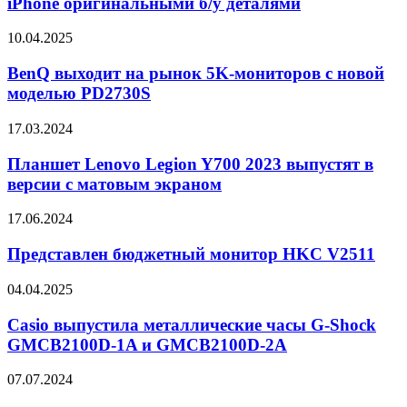
iPhone оригинальными б/у деталями
Вт
iPhone
оригинальными
BenQ
10.04.2025
б/
выходит
у
на
BenQ выходит на рынок 5K-мониторов с новой
деталями
рынок
моделью PD2730S
5K-
мониторов
Планшет
17.03.2024
с
Lenovo
новой
Legion
Планшет Lenovo Legion Y700 2023 выпустят в
моделью
Y700
версии с матовым экраном
PD2730S
2023
выпустят
Представлен
17.06.2024
в
бюджетный
версии
монитор
Представлен бюджетный монитор HKC V2511
с
HKC
матовым
V2511
Casio
04.04.2025
экраном
выпустила
металлические
Casio выпустила металлические часы G-Shock
часы
GMCB2100D-1A и GMCB2100D-2A
G-
Shock
Раскрыты
07.07.2024
GMCB2100D-
подробности
1A