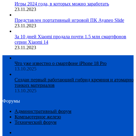
Игры 2024 года, в которых можно заработать
23.11.2023
Представлен портативный игровой ПК Ayaneo Slide
23.11.2023
За 10 дней Xiaomi продала почти 1.5 млн смартфонов
серии Xiaomi 14
23.11.2023
Что уже известно о смартфоне iPhone 18 Pro
13.10.2025
Создан первый работающий гибрид кремния и атомарно
тонких материалов
13.10.2025
Форумы
Административный форум
Компьютерное железо
Технический форум