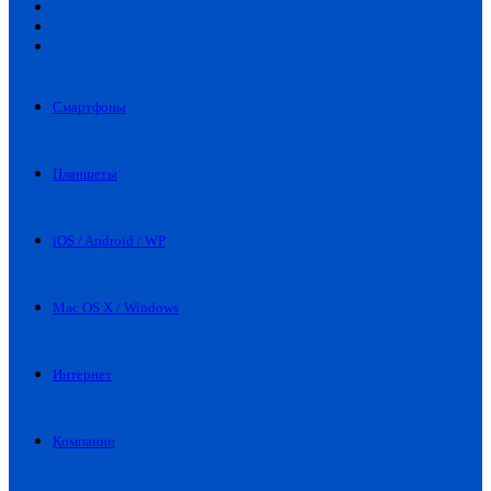
Искать
Switch
skin
Войти
Смартфоны
Планшеты
iOS / Android / WP
Mac OS X / Windows
Интернет
Компании