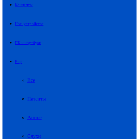
Концепты
Нос. устройства
ПК и ноутбуки
Еще
Все
Патенты
Разное
Слухи