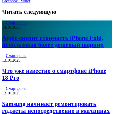
LinkedIn
Pinterest
Вконтакте
Одноклассники
Skype
WhatsApp
Telegram
Viber
Facebook
Twitter
Читать следующую
Смартфоны
14.10.2025
Apple снизит стоимость iPhone Fold,
использовав более дешевый шарнир
Смартфоны
13.10.2025
Что уже известно о смартфоне iPhone
18 Pro
Смартфоны
13.10.2025
Samsung начинает ремонтировать
гаджеты непосредственно в магазинах