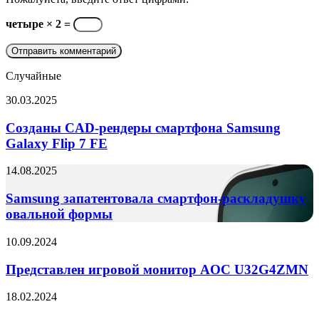
четыре × 2 =
Случайные
Созданы
30.03.2025
CAD-
рендеры
Созданы CAD-рендеры смартфона Samsung
смартфона
Galaxy Flip 7 FE
Samsung
Galaxy
Samsung
14.08.2025
Flip
запатентовала
7
смартфон-
Samsung запатентовала смартфон-раскладушку
FE
раскладушку
овальной формы
овальной
формы
Представлен
10.09.2024
игровой
монитор
Представлен игровой монитор AOC U32G4ZMN
AOC
U32G4ZMN
Samsung
18.02.2024
запатентовала