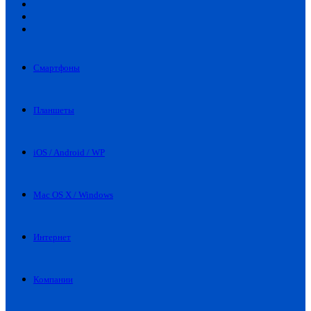
Искать
Switch
skin
Войти
Смартфоны
Планшеты
iOS / Android / WP
Mac OS X / Windows
Интернет
Компании