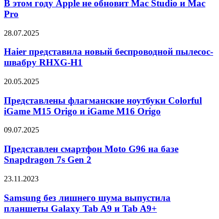
году
В этом году Apple не обновит Mac Studio и Mac
Apple
Pro
не
обновит
Haier
28.07.2025
Mac
представила
Studio
новый
Haier представила новый беспроводной пылесос-
и
беспроводной
швабру RHXG-H1
Mac
пылесос-
Pro
швабру
Представлены
20.05.2025
RHXG-
флагманские
H1
ноутбуки
Представлены флагманские ноутбуки Colorful
Colorful
iGame M15 Origo и iGame M16 Origo
iGame
M15
Представлен
09.07.2025
Origo
смартфон
и
Moto
Представлен смартфон Moto G96 на базе
iGame
G96
Snapdragon 7s Gen 2
M16
на
Origo
базе
Samsung
23.11.2023
Snapdragon
без
7s
лишнего
Samsung без лишнего шума выпустила
Gen
шума
планшеты Galaxy Tab A9 и Tab A9+
2
выпустила