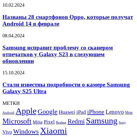
планшеты
Названы
10.02.2024
Galaxy
28
Tab
смартфонов
Названы 28 смартфонов Oppo, которые получат
A9
Oppo,
Android 14 в феврале
и
которые
Tab
получат
A9+
Samsung
08.04.2024
Android
исправит
14
проблему
Samsung исправит проблему со сканером
в
со
отпечатков у Galaxy S23 в следующем
феврале
сканером
обновлении
отпечатков
у
Стали
15.10.2024
Galaxy
известны
S23
подробности
Стали известны подробности о камере Samsung
в
о
следующем
Galaxy S25 Ultra
камере
обновлении
Samsung
МЕТКИ
Galaxy
Apple
Google
iPhone
S25
Lenovo
Huawei
iPad
Meta
Android
Ultra
Samsung
Microsoft
Redmi
Pixel
Mijia
Realme
Sony
Xiaomi
Windows
Vivo