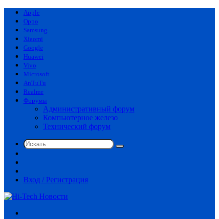
Apple
Oppo
Samsung
Xiaomi
Google
Huawei
Vivo
Microsoft
AnTuTu
Realme
Форумы
Административный форум
Компьютерное железо
Технический форум
Искать
Switch
skin
Sidebar
Случайная
статья
Вход / Регистрация
Меню