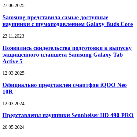
шумоподавление
Samsung
27.06.2025
представила
самые
Samsung представила самые доступные
доступные
наушники с шумоподавлением Galaxy Buds Core
наушники
с
Появились
23.11.2023
шумоподавлением
свидетельства
Galaxy
подготовки
Появились свидетельства подготовки к выпуску
Buds
к
защищенного планшета Samsung Galaxy Tab
Core
выпуску
Active 5
защищенного
планшета
Официально
12.03.2025
Samsung
представлен
Galaxy
смартфон
Официально представлен смартфон iQOO Neo
Tab
iQOO
Active
10R
Neo
5
10R
Представлены
12.03.2024
наушники
Sennheiser
Представлены наушники Sennheiser HD 490 PRO
HD
490
В
20.05.2024
PRO
этом