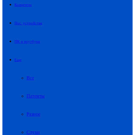
Концепты
Нос. устройства
ПК и ноутбуки
Еще
Все
Патенты
Разное
Слухи