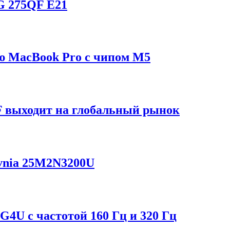
G 275QF E21
ию MacBook Pro с чипом M5
F выходит на глобальный рынок
Evnia 25M2N3200U
4U с частотой 160 Гц и 320 Гц