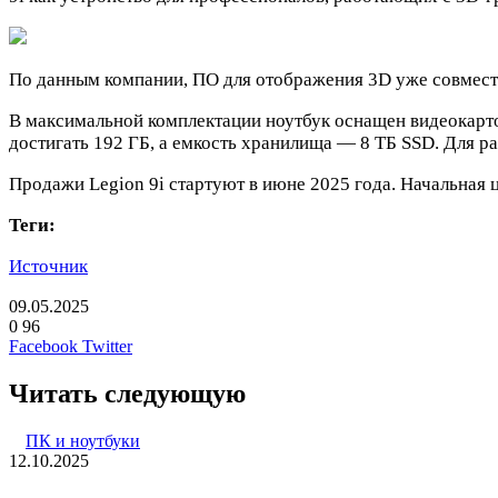
По данным компании, ПО для отображения 3D уже совместим
В максимальной комплектации ноутбук оснащен видеокарт
достигать 192 ГБ, а емкость хранилища — 8 ТБ SSD. Для 
Продажи Legion 9i стартуют в июне 2025 года. Начальная ц
Теги:
Источник
09.05.2025
0
96
LinkedIn
Pinterest
Вконтакте
Одноклассники
Skype
WhatsApp
Telegram
Viber
Facebook
Twitter
Читать следующую
ПК и ноутбуки
12.10.2025