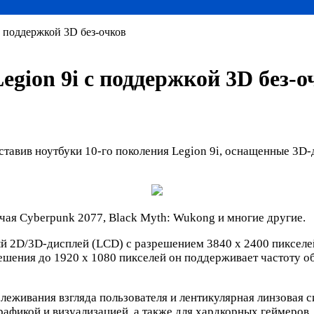
с поддержкой 3D без-очков
egion 9i с поддержкой 3D без-о
ставив ноутбуки 10-го поколения Legion 9i, оснащенные 3D
ая Cyberpunk 2077, Black Myth: Wukong и многие другие.
 2D/3D-дисплей (LCD) с разрешением 3840 х 2400 пикселей 
шения до 1920 х 1080 пикселей он поддерживает частоту об
леживания взгляда пользователя и лентикулярная линзовая с
рафикой и визуализацией, а также для хардкорных геймеров.