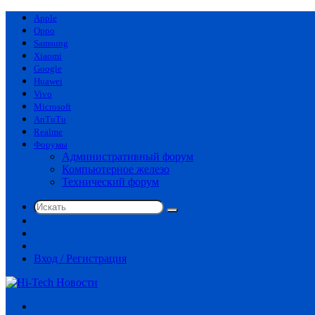
Apple
Oppo
Samsung
Xiaomi
Google
Huawei
Vivo
Microsoft
AnTuTu
Realme
Форумы
Административный форум
Компьютерное железо
Технический форум
Искать
Switch
skin
Sidebar
Случайная
статья
Вход / Регистрация
Меню