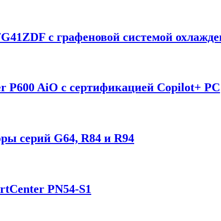
G41ZDF с графеновой системой охлажде
r P600 AiO с сертификацией Copilot+ PC
ы серий G64, R84 и R94
tCenter PN54-S1