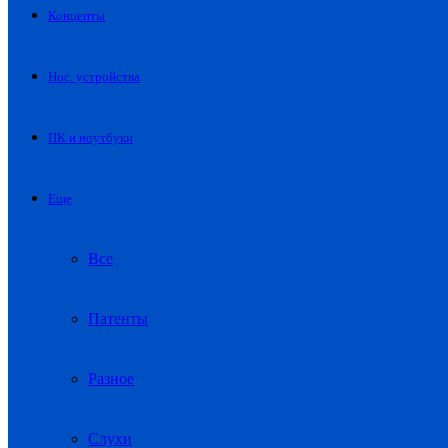
Концепты
Нос. устройства
ПК и ноутбуки
Еще
Все
Патенты
Разное
Слухи