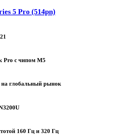
es 5 Pro (514pn)
21
k Pro с чипом M5
 на глобальный рынок
2N3200U
отой 160 Гц и 320 Гц