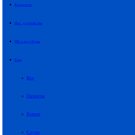
Концепты
Нос. устройства
ПК и ноутбуки
Еще
Все
Патенты
Разное
Слухи