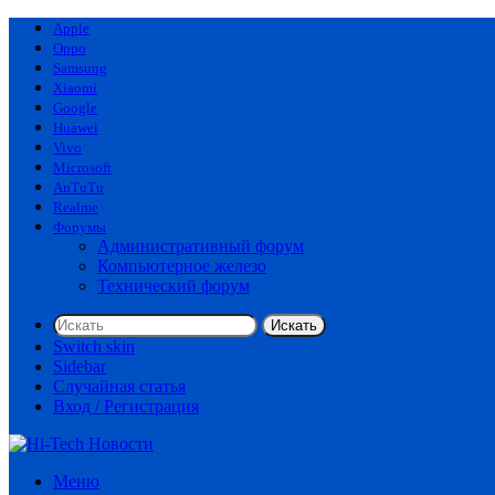
Apple
Oppo
Samsung
Xiaomi
Google
Huawei
Vivo
Microsoft
AnTuTu
Realme
Форумы
Административный форум
Компьютерное железо
Технический форум
Искать
Switch skin
Sidebar
Случайная статья
Вход / Регистрация
Меню