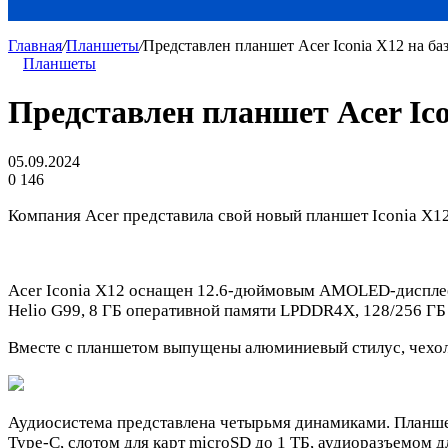
Главная
/
Планшеты
/
Представлен планшет Acer Iconia X12 на ба
Планшеты
Представлен планшет Acer Ico
05.09.2024
0
146
Компания Acer представила свой новый планшет Iconia X12
Acer Iconia X12 оснащен 12.6-дюймовым AMOLED-дисплее
Helio G99, 8 ГБ оперативной памяти LPDDR4X, 128/256 ГБ
Вместе с планшетом выпущены алюминиевый стилус, чехол с
Аудиосистема представлена четырьмя динамиками. Планше
Type-C, слотом для карт microSD до 1 ТБ, аудиоразъемом д