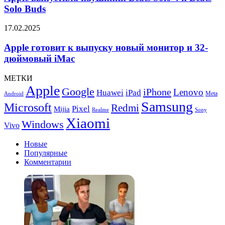
Beats
Solo Buds
Solo
4
Apple
17.02.2025
и
готовит
Beats
к
Apple готовит к выпуску новый монитор и 32-
Solo
выпуску
дюймовый iMac
Buds
новый
монитор
МЕТКИ
и
Apple
Google
iPhone
32-
Lenovo
Huawei
iPad
Meta
Android
дюймовый
Samsung
Microsoft
Redmi
Pixel
Mijia
iMac
Realme
Sony
Xiaomi
Windows
Vivo
Новые
Популярные
Комментарии