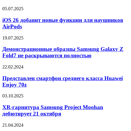
7
FE
iOS
05.07.2025
протестировали
26
в
добавит
iOS 26 добавит новые функции для наушников
Geekbench
новые
AirPods
функции
для
Демонстрационные
19.07.2025
наушников
образцы
AirPods
Samsung
Демонстрационные образцы Samsung Galaxy Z
Galaxy
Fold7 не раскрываются полностью
Z
Fold7
Представлен
22.02.2024
не
смартфон
раскрываются
среднего
Представлен смартфон среднего класса Huawei
полностью
класса
Enjoy 70z
Huawei
Enjoy
XR-
03.10.2025
70z
гарнитура
Samsung
XR-гарнитура Samsung Project Moohan
Project
дебютирует 21 октября
Moohan
дебютирует
Стала
21.04.2024
21
известна