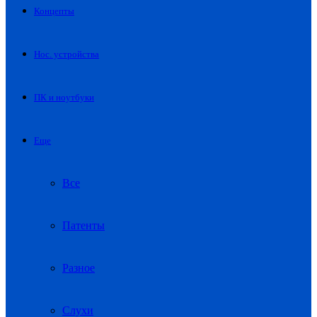
Концепты
Нос. устройства
ПК и ноутбуки
Еще
Все
Патенты
Разное
Слухи