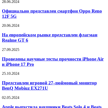
Buds
Официально
28.06.2024
2A
6
представлен
смартфон
Официально представлен смартфон Oppo Reno
Oppo
12F 5G
Reno
12F
На
20.06.2024
5G
европейском
рынке
На европейском рынке представлен флагман
представлен
Realme GT 6
флагман
Realme
Проведены
27.09.2025
GT
научные
6
тесты
Проведены научные тесты прочности iPhone Air
прочности
и iPhone 17 Pro
iPhone
Air
Представлен
25.10.2024
и
игровой
iPhone
27-
Представлен игровой 27-дюймовый монитор
17
дюймовый
BenQ Mobiuz EX271U
Pro
монитор
BenQ
Apple
02.05.2024
Mobiuz
выпустила
EX271U
наушники
Apple выпустила наушники Beats Solo 4 и Beats