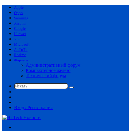
Apple
Oppo
Samsung
Xiaomi
Google
Huawei
Vivo
Microsoft
AnTuTu
Realme
Форумы
Административный форум
Компьютерное железо
Технический форум
Искать
Switch
skin
Sidebar
Случайная
статья
Вход / Регистрация
Меню