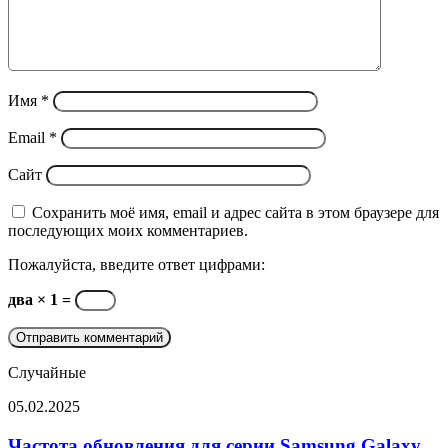
Имя
*
Email
*
Сайт
Сохранить моё имя, email и адрес сайта в этом браузере для
последующих моих комментариев.
Пожалуйста, введите ответ цифрами:
два × 1 =
Случайные
Частота
05.02.2025
обновления
для
Частота обновления для серии Samsung Galaxy