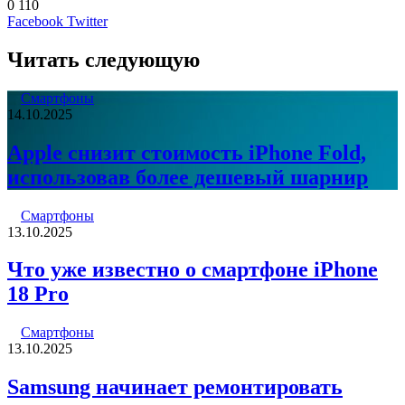
0
110
LinkedIn
Pinterest
Вконтакте
Одноклассники
Skype
WhatsApp
Telegram
Viber
Facebook
Twitter
Читать следующую
Смартфоны
14.10.2025
Apple снизит стоимость iPhone Fold,
использовав более дешевый шарнир
Смартфоны
13.10.2025
Что уже известно о смартфоне iPhone
18 Pro
Смартфоны
13.10.2025
Samsung начинает ремонтировать