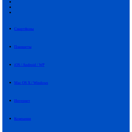
Искать
Switch
skin
Войти
Смартфоны
Планшеты
iOS / Android / WP
Mac OS X / Windows
Интернет
Компании