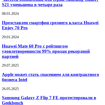
серии
S21 уменьшена в четыре раза
Samsung
Galaxy
Представлен
08.01.2024
S21
смартфон
уменьшена
среднего
Представлен смартфон среднего класса Huawei
в
класса
Enjoy 70 Pro
четыре
Huawei
раза
Enjoy
Huawei
29.01.2024
70
Mate
Pro
60
Huawei Mate 60 Pro с рейтингом
Pro
удовлетворенности 99% продан рекордной
с
партией
рейтингом
удовлетворенности
Apple
29.07.2025
99%
может
продан
стать
Apple может стать спасением для контрактного
рекордной
спасением
партией
бизнеса Intel
для
контрактного
Samsung
26.05.2025
бизнеса
Galaxy
Intel
Z
Samsung Galaxy Z Flip 7 FE протестировали в
Flip
Geekbench