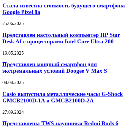
октября
стоимость
Стала известна стоимость будущего смартфона
будущего
Google Pixel 8a
смартфона
Google
Представлен
25.06.2025
Pixel
настольный
8a
компьютер
Представлен настольный компьютер HP Star
HP
Desk AI с процессорами Intel Core Ultra 200
Star
Desk
Представлен
19.05.2025
AI
мощный
с
смартфон
Представлен мощный смартфон для
процессорами
для
экстремальных условий Doogee V Max S
Intel
экстремальных
Core
условий
Ultra
Casio
04.04.2025
Doogee
200
выпустила
V
металлические
Casio выпустила металлические часы G-Shock
Max
часы
GMCB2100D-1A и GMCB2100D-2A
S
G-
Shock
Представлены
27.09.2024
GMCB2100D-
TWS-
1A
наушники
Представлены TWS-наушники Redmi Buds 6
и
Redmi
GMCB2100D-