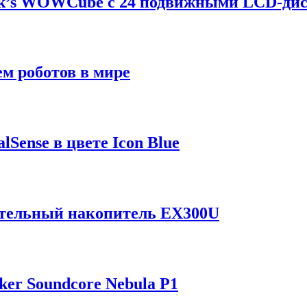
ik’s WOWCube с 24 подвижными LCD-ди
м роботов в мире
Sense в цвете Icon Blue
отельный накопитель EX300U
er Soundcore Nebula P1