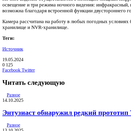
освещение и три режима ночного видения: инфракрасный,
возможна благодаря встроенной функции двустороннего го
Камера рассчитана на работу в любых погодных условиях б
хранилище и NVR-хранилище.
Теги:
Источник
19.05.2024
0
125
LinkedIn
Pinterest
Вконтакте
Одноклассники
Skype
WhatsApp
Telegram
Viber
Facebook
Twitter
Читать следующую
Разное
14.10.2025
Энтузиаст обнаружил редкий прототип T
Разное
13.10.2025