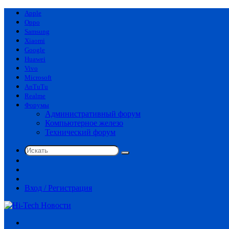
Apple
Oppo
Samsung
Xiaomi
Google
Huawei
Vivo
Microsoft
AnTuTu
Realme
Форумы
Административный форум
Компьютерное железо
Технический форум
Искать
Switch
skin
Sidebar
Случайная
статья
Вход / Регистрация
Меню