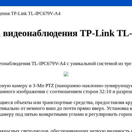
дения TP-Link TL-IPC679V-A4
а видеонаблюдения TP-Link TL
еонаблюдения TL-IPC679V-A4 с уникальной системой из тре
ярную камеру и 3-Мп PTZ (панорамно-наклонно-зумирующую
рамного изображения с соотношением сторон 32:10 и разреш
иеся объекты или транспортные средства, предоставляя кр
ертикально от немного вниз до почти прямо вверх. Установ
амеру под пятью конкретными углами и регулировать горизо
расных светодиодов, обеспечивающих четкую видимость в т