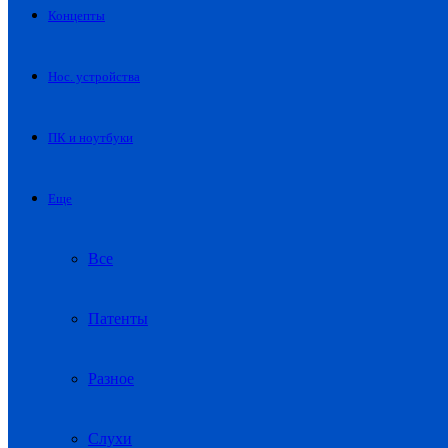
Концепты
Нос. устройства
ПК и ноутбуки
Еще
Все
Патенты
Разное
Слухи