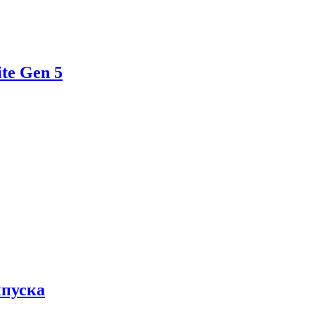
te Gen 5
ыпуска