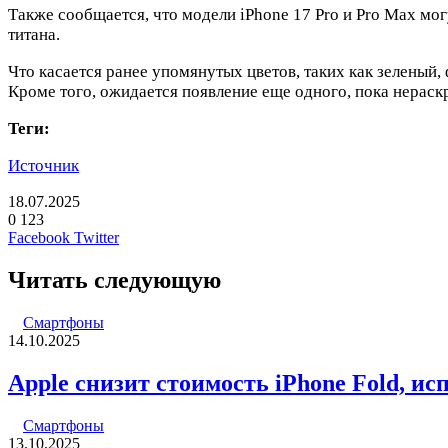
Также сообщается, что модели iPhone 17 Pro и Pro Max мо
титана.
Что касается ранее упомянутых цветов, таких как зеленый,
Кроме того, ожидается появление еще одного, пока нераск
Теги:
Источник
18.07.2025
0
123
LinkedIn
Pinterest
Вконтакте
Одноклассники
Skype
WhatsApp
Telegram
Viber
Facebook
Twitter
Читать следующую
Смартфоны
14.10.2025
Apple снизит стоимость iPhone Fold, и
Смартфоны
13.10.2025