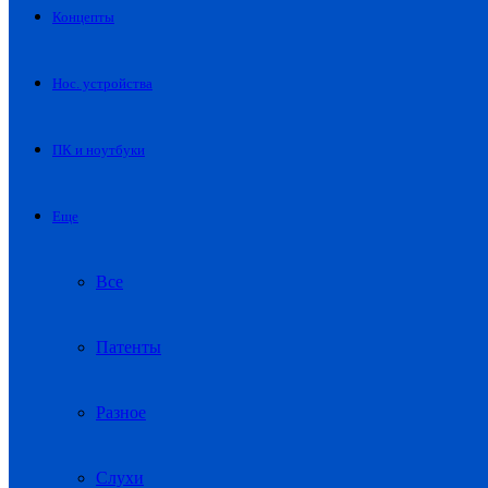
Концепты
Нос. устройства
ПК и ноутбуки
Еще
Все
Патенты
Разное
Слухи