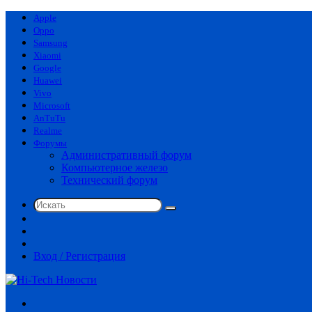
Apple
Oppo
Samsung
Xiaomi
Google
Huawei
Vivo
Microsoft
AnTuTu
Realme
Форумы
Административный форум
Компьютерное железо
Технический форум
Искать
Switch
skin
Sidebar
Случайная
статья
Вход / Регистрация
Меню