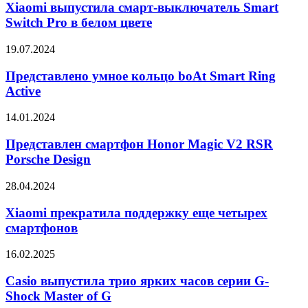
смарт-
Xiaomi выпустила смарт-выключатель Smart
выключатель
Switch Pro в белом цвете
Smart
Switch
Представлено
19.07.2024
Pro
умное
в
кольцо
Представлено умное кольцо boAt Smart Ring
белом
boAt
Active
цвете
Smart
Ring
Представлен
14.01.2024
Active
смартфон
Honor
Представлен смартфон Honor Magic V2 RSR
Magic
Porsche Design
V2
RSR
Xiaomi
28.04.2024
Porsche
прекратила
Design
поддержку
Xiaomi прекратила поддержку еще четырех
еще
смартфонов
четырех
смартфонов
Casio
16.02.2025
выпустила
трио
Casio выпустила трио ярких часов серии G-
ярких
Shock Master of G
часов