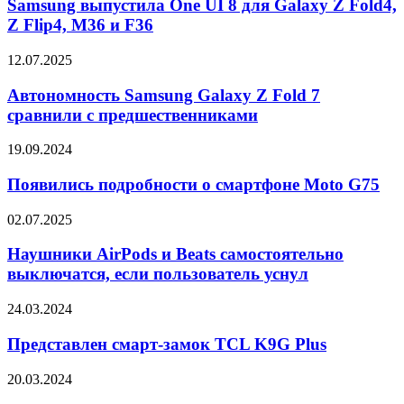
One
Samsung выпустила One UI 8 для Galaxy Z Fold4,
UI
Z Flip4, M36 и F36
8
для
Автономность
12.07.2025
Galaxy
Samsung
Z
Galaxy
Автономность Samsung Galaxy Z Fold 7
Fold4,
Z
сравнили с предшественниками
Z
Fold
Flip4,
7
M36
Появились
19.09.2024
сравнили
и
подробности
с
F36
о
Появились подробности о смартфоне Moto G75
предшественниками
смартфоне
Moto
Наушники
02.07.2025
G75
AirPods
и
Наушники AirPods и Beats самостоятельно
Beats
выключатся, если пользователь уснул
самостоятельно
выключатся,
Представлен
24.03.2024
если
смарт-
пользователь
замок
Представлен смарт-замок TCL K9G Plus
уснул
TCL
K9G
Xiaomi
20.03.2024
Plus
выпустила