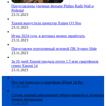
Представлены уличные фонари Philips Radii Wall и
Pedestal
23.11.2023
Xiaomi выпустила проектор Xming Q3 Neo
23.11.2023
Игры 2024 года, в которых можно заработать
23.11.2023
Представлен портативный игровой ПК Ayaneo Slide
23.11.2023
За 10 дней Xiaomi продала почти 1.5 млн смартфонов
серии Xiaomi 14
23.11.2023
Что уже известно о смартфоне iPhone 18 Pro
13.10.2025
Создан первый работающий гибрид кремния и атомарно
тонких материалов
13.10.2025