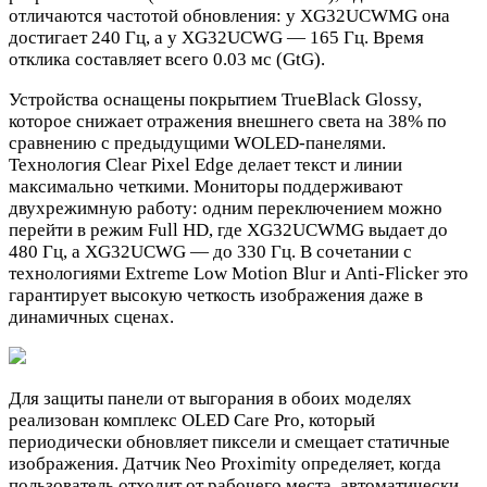
отличаются частотой обновления: у XG32UCWMG она
достигает 240 Гц, а у XG32UCWG — 165 Гц. Время
отклика составляет всего 0.03 мс (GtG).
Устройства оснащены покрытием TrueBlack Glossy,
которое снижает отражения внешнего света на 38% по
сравнению с предыдущими WOLED-панелями.
Технология Clear Pixel Edge делает текст и линии
максимально четкими. Мониторы поддерживают
двухрежимную работу: одним переключением можно
перейти в режим Full HD, где XG32UCWMG выдает до
480 Гц, а XG32UCWG — до 330 Гц. В сочетании с
технологиями Extreme Low Motion Blur и Anti-Flicker это
гарантирует высокую четкость изображения даже в
динамичных сценах.
Для защиты панели от выгорания в обоих моделях
реализован комплекс OLED Care Pro, который
периодически обновляет пиксели и смещает статичные
изображения. Датчик Neo Proximity определяет, когда
пользователь отходит от рабочего места, автоматически