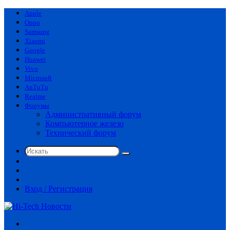
Apple
Oppo
Samsung
Xiaomi
Google
Huawei
Vivo
Microsoft
AnTuTu
Realme
Форумы
Административный форум
Компьютерное железо
Технический форум
Искать
Switch
skin
Sidebar
Случайная
статья
Вход / Регистрация
Меню