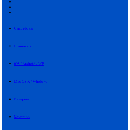
Искать
Switch
skin
Войти
Смартфоны
Планшеты
iOS / Android / WP
Mac OS X / Windows
Интернет
Компании