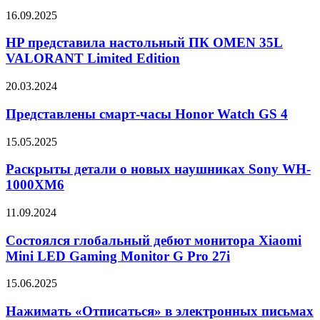
серии
HP
16.09.2025
G-
представила
Shock
настольный
HP представила настольный ПК OMEN 35L
Master
ПК
VALORANT Limited Edition
of
OMEN
G
35L
Представлены
20.03.2024
VALORANT
смарт-
Limited
часы
Представлены смарт-часы Honor Watch GS 4
Edition
Honor
Watch
Раскрыты
15.05.2025
GS
детали
4
о
Раскрыты детали о новых наушниках Sony WH-
новых
1000XM6
наушниках
Sony
Состоялся
11.09.2024
WH-
глобальный
1000XM6
дебют
Состоялся глобальный дебют монитора Xiaomi
монитора
Mini LED Gaming Monitor G Pro 27i
Xiaomi
Mini
Нажимать
15.06.2025
LED
«Отписаться»
Gaming
в
Нажимать «Отписаться» в электронных письмах
Monitor