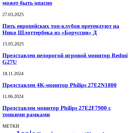
электронных
может быть опасно
G
письмах
Pro
может
27i
Пять
27.03.2025
быть
европейских
опасно
топ-
Пять европейских топ-клубов претендуют на
клубов
Нико Шлоттербека из «Боруссии» Д
претендуют
на
Представлен
15.05.2025
Нико
недорогой
Шлоттербека
игровой
Представлен недорогой игровой монитор Redmi
из
монитор
G27U
«Боруссии»
Redmi
Д
G27U
Представлен
18.11.2024
4K-
монитор
Представлен 4K-монитор Philips 27E2N1800
Philips
27E2N1800
Представлен
11.06.2024
монитор
Philips
Представлен монитор Philips 27E2F7900 с
27E2F7900
тонкими рамками
с
тонкими
МЕТКИ
рамками