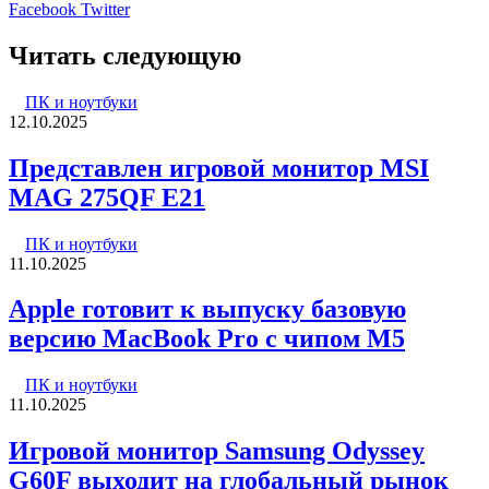
LinkedIn
Pinterest
Вконтакте
Одноклассники
Skype
WhatsApp
Telegram
Viber
Facebook
Twitter
Читать следующую
ПК и ноутбуки
12.10.2025
Представлен игровой монитор MSI
MAG 275QF E21
ПК и ноутбуки
11.10.2025
Apple готовит к выпуску базовую
версию MacBook Pro с чипом M5
ПК и ноутбуки
11.10.2025
Игровой монитор Samsung Odyssey
G60F выходит на глобальный рынок