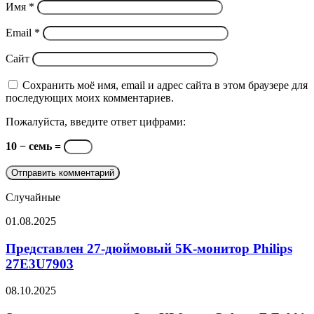
Имя
*
Email
*
Сайт
Сохранить моё имя, email и адрес сайта в этом браузере для
последующих моих комментариев.
Пожалуйста, введите ответ цифрами:
10 − семь =
Случайные
Представлен
01.08.2025
27-
дюймовый
Представлен 27-дюймовый 5K-монитор Philips
5K-
27E3U7903
монитор
Philips
Samsung
08.10.2025
27E3U7903
выпустила