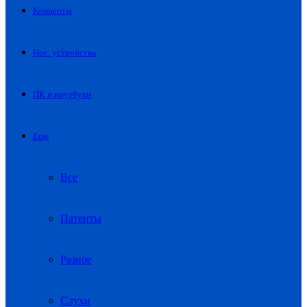
Концепты
Нос. устройства
ПК и ноутбуки
Еще
Все
Патенты
Разное
Слухи