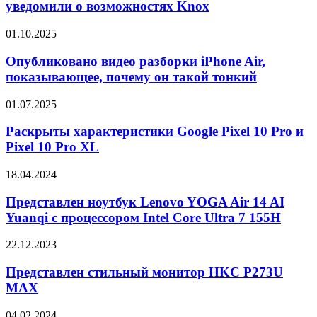
учетных
уведомили о возможностях Knox
X34
записей
X5
Samsung
Опубликовано
01.10.2025
уведомили
видео
о
разборки
Опубликовано видео разборки iPhone Air,
возможностях
iPhone
показывающее, почему он такой тонкий
Knox
Air,
показывающее,
Раскрыты
01.07.2025
почему
характеристики
он
Google
Раскрыты характеристики Google Pixel 10 Pro и
такой
Pixel
Pixel 10 Pro XL
тонкий
10
Pro
Представлен
18.04.2024
и
ноутбук
Pixel
Lenovo
Представлен ноутбук Lenovo YOGA Air 14 AI
10
YOGA
Yuanqi с процессором Intel Core Ultra 7 155H
Pro
Air
XL
14
Представлен
22.12.2023
AI
стильный
Yuanqi
монитор
Представлен стильный монитор HKC P273U
с
HKC
MAX
процессором
P273U
Intel
MAX
Core
Представлены
04.02.2024