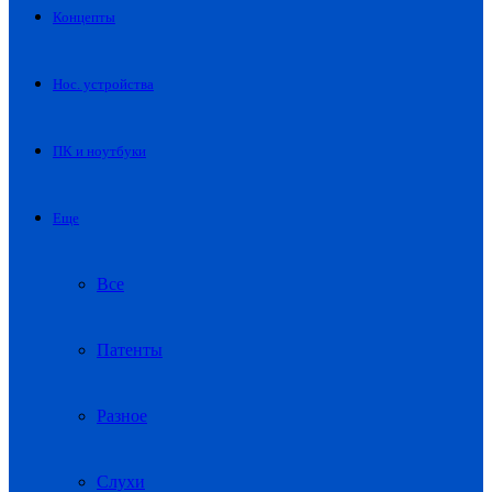
Концепты
Нос. устройства
ПК и ноутбуки
Еще
Все
Патенты
Разное
Слухи