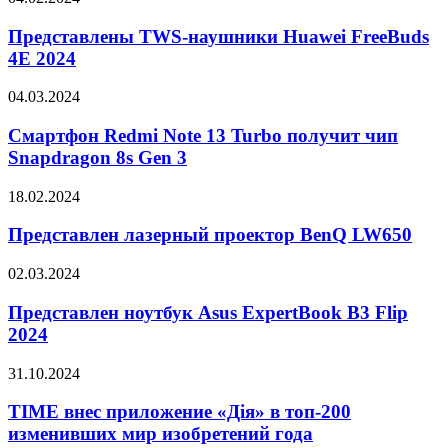
Ultra
TWS-
7
наушники
Представлены TWS-наушники Huawei FreeBuds
155H
Huawei
4E 2024
FreeBuds
4E
Смартфон
04.03.2024
2024
Redmi
Note
Смартфон Redmi Note 13 Turbo получит чип
13
Snapdragon 8s Gen 3
Turbo
получит
Представлен
18.02.2024
чип
лазерный
Snapdragon
проектор
Представлен лазерный проектор BenQ LW650
8s
BenQ
Gen
LW650
Представлен
02.03.2024
3
ноутбук
Asus
Представлен ноутбук Asus ExpertBook B3 Flip
ExpertBook
2024
B3
Flip
TIME
31.10.2024
2024
внес
приложение
TIME внес приложение «Дія» в топ-200
«Дія»
изменивших мир изобретений года
в