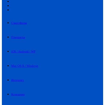
Искать
Switch
skin
Войти
Смартфоны
Планшеты
iOS / Android / WP
Mac OS X / Windows
Интернет
Компании