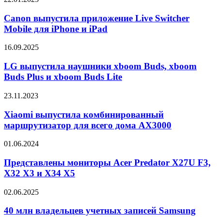
выпустила
приложение
Canon выпустила приложение Live Switcher
Live
Mobile для iPhone и iPad
Switcher
Mobile
LG
16.09.2025
для
выпустила
iPhone
наушники
LG выпустила наушники xboom Buds, xboom
и
xboom
Buds Plus и xboom Buds Lite
iPad
Buds,
xboom
Xiaomi
23.11.2023
Buds
выпустила
Plus
комбинированный
Xiaomi выпустила комбинированный
и
маршрутизатор
маршрутизатор для всего дома AX3000
xboom
для
Buds
всего
Lite
Представлены
01.06.2024
дома
мониторы
AX3000
Acer
Представлены мониторы Acer Predator X27U F3,
Predator
X32 X3 и X34 X5
X27U
F3,
40
02.06.2025
X32
млн
X3
владельцев
40 млн владельцев учетных записей Samsung
и