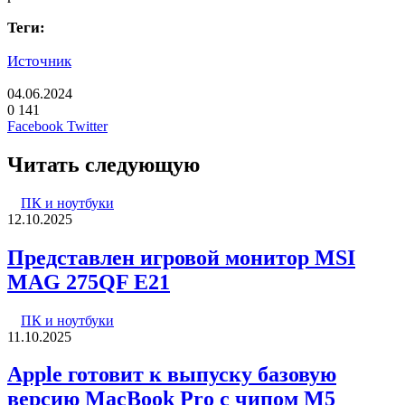
Теги:
Источник
04.06.2024
0
141
LinkedIn
Pinterest
Вконтакте
Одноклассники
Skype
WhatsApp
Telegram
Viber
Facebook
Twitter
Читать следующую
ПК и ноутбуки
12.10.2025
Представлен игровой монитор MSI
MAG 275QF E21
ПК и ноутбуки
11.10.2025
Apple готовит к выпуску базовую
версию MacBook Pro с чипом M5