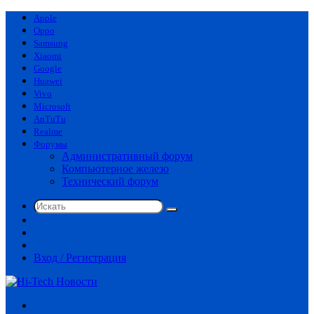
Apple
Oppo
Samsung
Xiaomi
Google
Huawei
Vivo
Microsoft
AnTuTu
Realme
Форумы
Административный форум
Компьютерное железо
Технический форум
Искать
Switch
skin
Sidebar
Случайная
статья
Вход / Регистрация
Меню