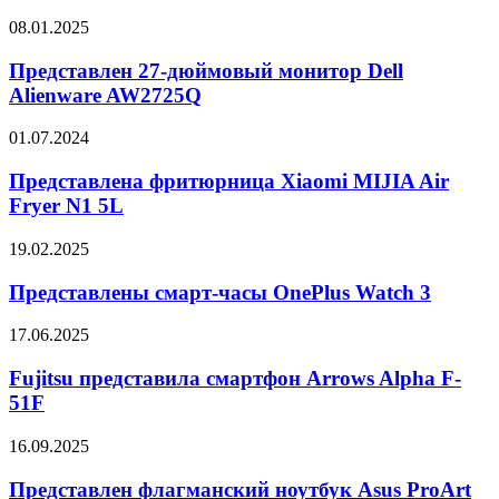
топ-200
Представлен
08.01.2025
изменивших
27-
мир
дюймовый
Представлен 27-дюймовый монитор Dell
изобретений
монитор
Alienware AW2725Q
года
Dell
Alienware
Представлена
01.07.2024
AW2725Q
фритюрница
Xiaomi
Представлена фритюрница Xiaomi MIJIA Air
MIJIA
Fryer N1 5L
Air
Fryer
Представлены
19.02.2025
N1
смарт-
5L
часы
Представлены смарт-часы OnePlus Watch 3
OnePlus
Watch
Fujitsu
17.06.2025
3
представила
смартфон
Fujitsu представила смартфон Arrows Alpha F-
Arrows
51F
Alpha
F-
Представлен
16.09.2025
51F
флагманский
ноутбук
Представлен флагманский ноутбук Asus ProArt