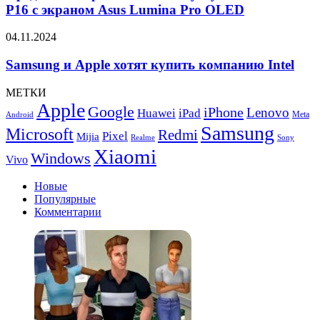
Asus
P16 с экраном Asus Lumina Pro OLED
ProArt
P16
Samsung
04.11.2024
с
и
экраном
Apple
Samsung и Apple хотят купить компанию Intel
Asus
хотят
Lumina
купить
МЕТКИ
Pro
компанию
Apple
OLED
Google
iPhone
Lenovo
Huawei
iPad
Intel
Meta
Android
Samsung
Microsoft
Redmi
Pixel
Mijia
Realme
Sony
Xiaomi
Windows
Vivo
Новые
Популярные
Комментарии