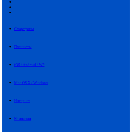
Искать
Switch
skin
Войти
Смартфоны
Планшеты
iOS / Android / WP
Mac OS X / Windows
Интернет
Компании