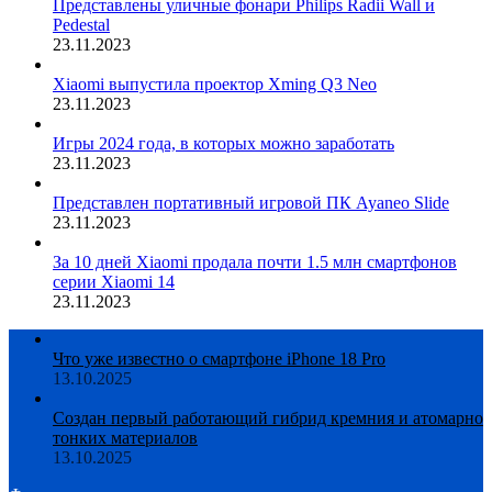
Представлены уличные фонари Philips Radii Wall и
Pedestal
23.11.2023
Xiaomi выпустила проектор Xming Q3 Neo
23.11.2023
Игры 2024 года, в которых можно заработать
23.11.2023
Представлен портативный игровой ПК Ayaneo Slide
23.11.2023
За 10 дней Xiaomi продала почти 1.5 млн смартфонов
серии Xiaomi 14
23.11.2023
Что уже известно о смартфоне iPhone 18 Pro
13.10.2025
Создан первый работающий гибрид кремния и атомарно
тонких материалов
13.10.2025