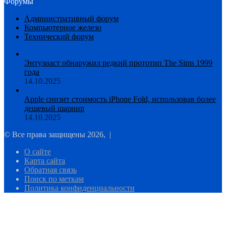
Форумы
Административный форум
Компьютерное железо
Технический форум
Энтузиаст обнаружил редкий прототип The Sims 1999
года
14.10.2025
Apple снизит стоимость iPhone Fold, использовав более
дешевый шарнир
14.10.2025
© Все права защищены 2026, |
О сайте
Карта сайта
Обратная связь
Поиск по меткам
Политика конфиденциальности
Facebook
Twitter
WhatsApp
Telegram
Кнопка
«Наверх»