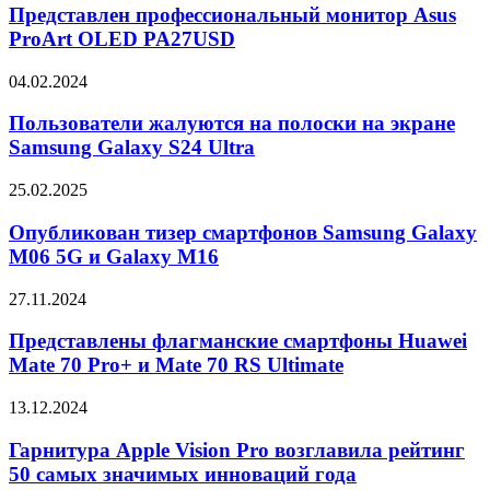
Printer
монитор
Представлен профессиональный монитор Asus
Kit
Asus
ProArt OLED PA27USD
ProArt
OLED
Пользователи
04.02.2024
PA27USD
жалуются
на
Пользователи жалуются на полоски на экране
полоски
Samsung Galaxy S24 Ultra
на
экране
Опубликован
25.02.2025
Samsung
тизер
Galaxy
смартфонов
Опубликован тизер смартфонов Samsung Galaxy
S24
Samsung
M06 5G и Galaxy M16
Ultra
Galaxy
M06
Представлены
27.11.2024
5G
флагманские
и
смартфоны
Представлены флагманские смартфоны Huawei
Galaxy
Huawei
Mate 70 Pro+ и Mate 70 RS Ultimate
M16
Mate
70
Гарнитура
13.12.2024
Pro+
Apple
и
Vision
Гарнитура Apple Vision Pro возглавила рейтинг
Mate
Pro
50 самых значимых инноваций года
70
возглавила