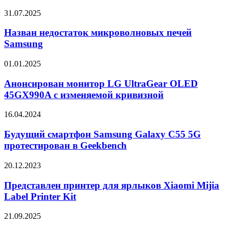
Galaxy
F16
Назван
31.07.2025
5G
недостаток
микроволновых
Назван недостаток микроволновых печей
печей
Samsung
Samsung
Анонсирован
01.01.2025
монитор
LG
Анонсирован монитор LG UltraGear OLED
UltraGear
45GX990A с изменяемой кривизной
OLED
45GX990A
Будущий
16.04.2024
с
смартфон
изменяемой
Samsung
Будущий смартфон Samsung Galaxy C55 5G
кривизной
Galaxy
протестирован в Geekbench
C55
5G
Представлен
20.12.2023
протестирован
принтер
в
для
Представлен принтер для ярлыков Xiaomi Mijia
Geekbench
ярлыков
Label Printer Kit
Xiaomi
Mijia
Представлен
21.09.2025
Label
профессиональный