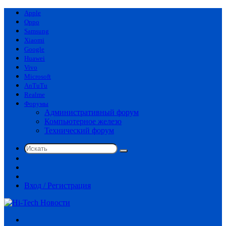
Apple
Oppo
Samsung
Xiaomi
Google
Huawei
Vivo
Microsoft
AnTuTu
Realme
Форумы
Административный форум
Компьютерное железо
Технический форум
Искать
Switch
skin
Sidebar
Случайная
статья
Вход / Регистрация
Меню