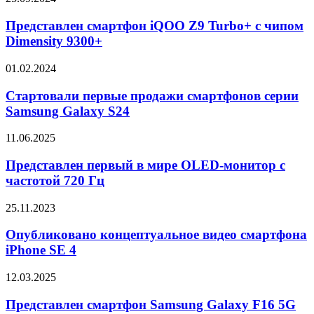
9400
смартфон
iQOO
Представлен смартфон iQOO Z9 Turbo+ с чипом
Z9
Dimensity 9300+
Turbo+
с
Стартовали
01.02.2024
чипом
первые
Dimensity
продажи
Стартовали первые продажи смартфонов серии
9300+
смартфонов
Samsung Galaxy S24
серии
Samsung
Представлен
11.06.2025
Galaxy
первый
S24
в
Представлен первый в мире OLED-монитор с
мире
частотой 720 Гц
OLED-
монитор
Опубликовано
25.11.2023
с
концептуальное
частотой
видео
Опубликовано концептуальное видео смартфона
720
смартфона
iPhone SE 4
Гц
iPhone
SE
Представлен
12.03.2025
4
смартфон
Samsung
Представлен смартфон Samsung Galaxy F16 5G