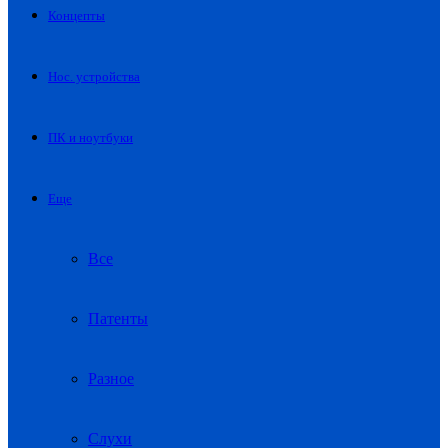
Концепты
Нос. устройства
ПК и ноутбуки
Еще
Все
Патенты
Разное
Слухи