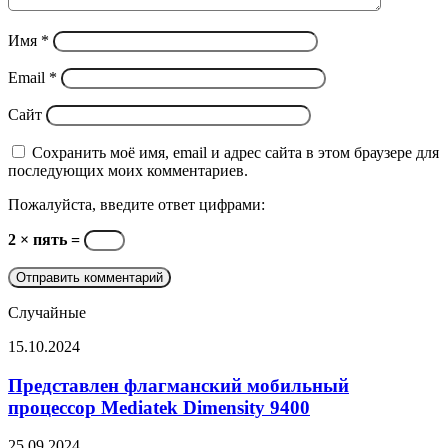
Имя
*
Email
*
Сайт
Сохранить моё имя, email и адрес сайта в этом браузере для
последующих моих комментариев.
Пожалуйста, введите ответ цифрами:
2 × пять =
Случайные
Представлен
15.10.2024
флагманский
мобильный
Представлен флагманский мобильный
процессор
процессор Mediatek Dimensity 9400
Mediatek
Dimensity
Представлен
25.09.2024