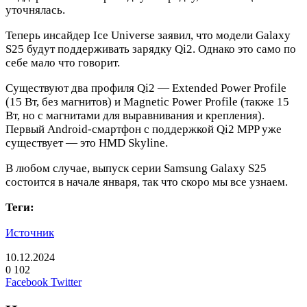
уточнялась.
Теперь инсайдер Ice Universe заявил, что модели Galaxy
S25 будут поддерживать зарядку Qi2. Однако это само по
себе мало что говорит.
Существуют два профиля Qi2 — Extended Power Profile
(15 Вт, без магнитов) и Magnetic Power Profile (также 15
Вт, но с магнитами для выравнивания и крепления).
Первый Android-смартфон с поддержкой Qi2 MPP уже
существует — это HMD Skyline.
В любом случае, выпуск серии Samsung Galaxy S25
состоится в начале января, так что скоро мы все узнаем.
Теги:
Источник
10.12.2024
0
102
LinkedIn
Pinterest
Вконтакте
Одноклассники
Skype
WhatsApp
Telegram
Viber
Facebook
Twitter