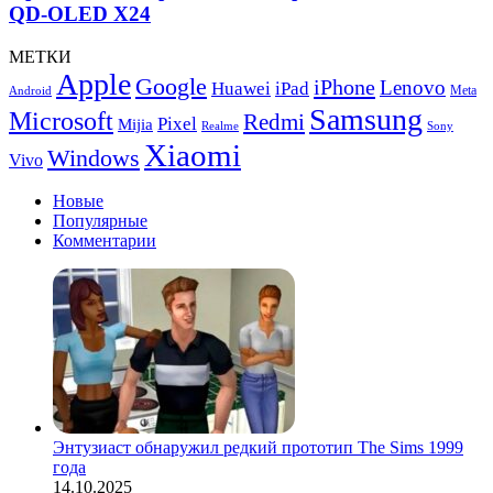
MSI
QD-OLED X24
MAG
272QP
МЕТКИ
QD-
Apple
Google
iPhone
OLED
Lenovo
Huawei
iPad
Meta
Android
X24
Samsung
Microsoft
Redmi
Pixel
Mijia
Realme
Sony
Xiaomi
Windows
Vivo
Новые
Популярные
Комментарии
Энтузиаст обнаружил редкий прототип The Sims 1999
года
14.10.2025