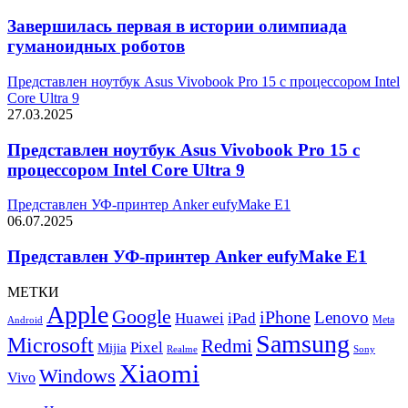
Завершилась первая в истории олимпиада
гуманоидных роботов
Представлен ноутбук Asus Vivobook Pro 15 с процессором Intel
Core Ultra 9
27.03.2025
Представлен ноутбук Asus Vivobook Pro 15 с
процессором Intel Core Ultra 9
Представлен УФ-принтер Anker eufyMake E1
06.07.2025
Представлен УФ-принтер Anker eufyMake E1
МЕТКИ
Apple
Google
iPhone
Lenovo
Huawei
iPad
Meta
Android
Samsung
Microsoft
Redmi
Pixel
Mijia
Realme
Sony
Xiaomi
Windows
Vivo