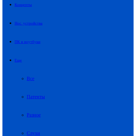
Концепты
Нос. устройства
ПК и ноутбуки
Еще
Все
Патенты
Разное
Слухи