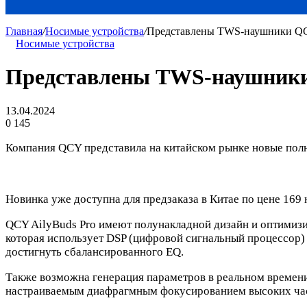
Главная
/
Носимые устройства
/
Представлены TWS-наушники QC
Носимые устройства
Представлены TWS-наушники
13.04.2024
0
145
Компания QCY представила на китайском рынке новые пол
Новинка уже доступна для предзаказа в Китае по цене 169 
QCY AilyBuds Pro имеют полунакладной дизайн и оптимизир
которая использует DSP (цифровой сигнальный процессор) 
достигнуть сбалансированного EQ.
Также возможна генерация параметров в реальном времен
настраиваемым диафрагмным фокусированием высоких част