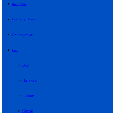
Концепты
Нос. устройства
ПК и ноутбуки
Еще
Все
Патенты
Разное
Слухи