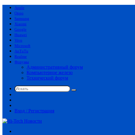
Apple
Oppo
Samsung
Xiaomi
Google
Huawei
Vivo
Microsoft
AnTuTu
Realme
Форумы
Административный форум
Компьютерное железо
Технический форум
Искать
Switch
skin
Sidebar
Случайная
статья
Вход / Регистрация
Меню