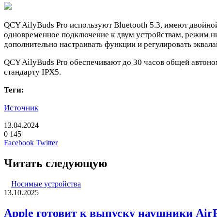
QCY AilyBuds Pro используют Bluetooth 5.3, имеют двойн
одновременное подключение к двум устройствам, режим н
дополнительно настраивать функции и регулировать эквала
QCY AilyBuds Pro обеспечивают до 30 часов общей автоном
стандарту IPX5.
Теги:
Источник
13.04.2024
0
145
LinkedIn
Pinterest
Вконтакте
Одноклассники
Skype
WhatsApp
Telegram
Viber
Facebook
Twitter
Читать следующую
Носимые устройства
13.10.2025
Apple готовит к выпуску наушники AirPo