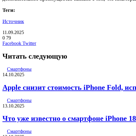
Теги:
Источник
11.09.2025
0
79
LinkedIn
Pinterest
Вконтакте
Одноклассники
Skype
WhatsApp
Telegram
Viber
Facebook
Twitter
Читать следующую
Смартфоны
14.10.2025
Apple снизит стоимость iPhone Fold, и
Смартфоны
13.10.2025
Что уже известно о смартфоне iPhone 18
Смартфоны