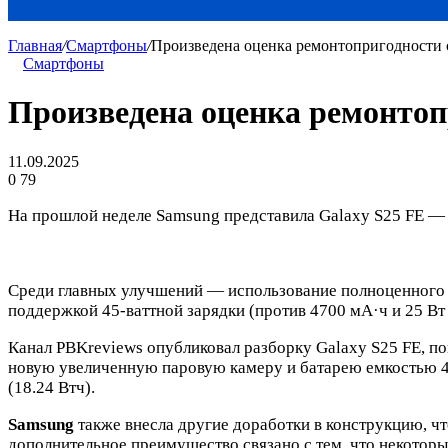
Главная
/
Смартфоны
/
Произведена оценка ремонтопригодности 
Смартфоны
Произведена оценка ремонтоп
11.09.2025
0
79
На прошлой неделе Samsung представила Galaxy S25 FE —
Среди главных улучшений — использование полноценного ч
поддержкой 45-ваттной зарядки (против 4700 мА·ч и 25 Вт 
Канал PBKreviews опубликовал разборку Galaxy S25 FE, по
новую увеличенную паровую камеру и батарею емкостью 490
(18.24 Втч).
Samsung
также внесла другие доработки в конструкцию, чт
дополнительное преимущество связано с тем, что некотор