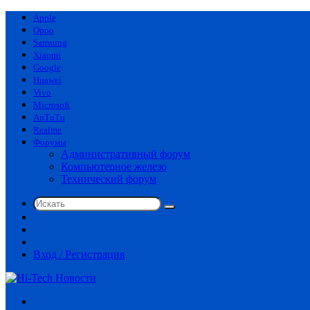
Apple
Oppo
Samsung
Xiaomi
Google
Huawei
Vivo
Microsoft
AnTuTu
Realme
Форумы
Административный форум
Компьютерное железо
Технический форум
Искать
Switch
skin
Sidebar
Случайная
статья
Вход / Регистрация
Меню