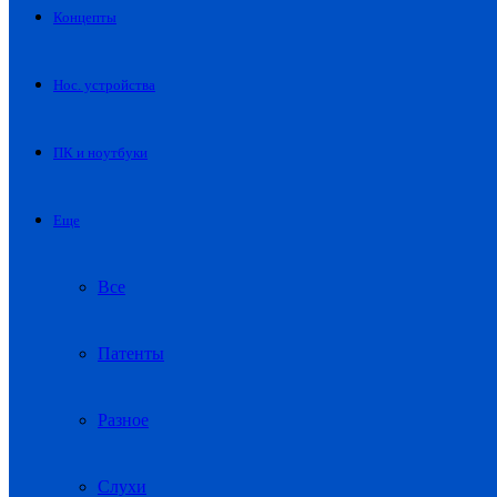
Концепты
Нос. устройства
ПК и ноутбуки
Еще
Все
Патенты
Разное
Слухи