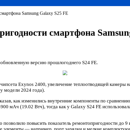
смартфона Samsung Galaxy S25 FE
ригодности смартфона Samsung
 обновленную версию прошлогоднего S24 FE.
ипсета Exynos 2400, увеличение теплоотводящей камеры на 
у модели 2024 года).
казав, как изменились внутренние компоненты по сравнению
0 мАч (19.02 Втч), тогда как у Galaxy S24 FE использовал
о позволило повысить показатель ремонтопригодности до 9 из
ые элементы — например, порт зарядки и мелкие комплекту