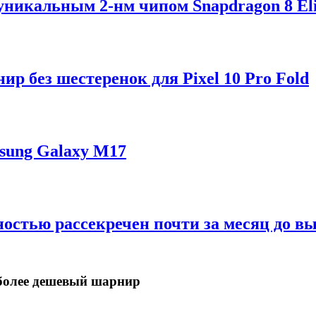
 уникальным 2-нм чипом Snapdragon 8 Eli
р без шестеренок для Pixel 10 Pro Fold
sung Galaxy M17
ностью рассекречен почти за месяц до в
в более дешевый шарнир