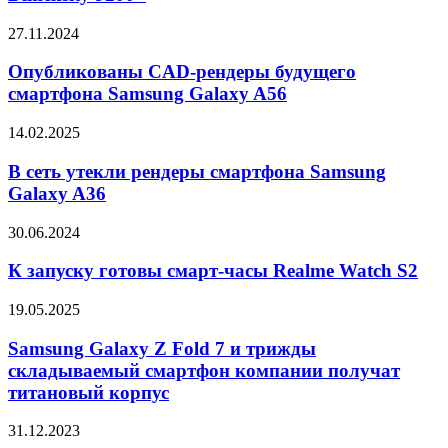
Ultra
с
Опубликованы
27.11.2024
чипом
CAD-
Dimensity
рендеры
Опубликованы CAD-рендеры будущего
9200+
будущего
смартфона Samsung Galaxy A56
смартфона
Samsung
В
14.02.2025
Galaxy
сеть
A56
утекли
В сеть утекли рендеры смартфона Samsung
рендеры
Galaxy A36
смартфона
Samsung
К
30.06.2024
Galaxy
запуску
A36
готовы
К запуску готовы смарт-часы Realme Watch S2
смарт-
часы
Samsung
19.05.2025
Realme
Galaxy
Watch
Z
Samsung Galaxy Z Fold 7 и трижды
S2
Fold
складываемый смартфон компании получат
7
титановый корпус
и
трижды
Представлены
31.12.2023
складываемый
часы-