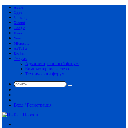
Apple
Oppo
Samsung
Xiaomi
Google
Huawei
Vivo
Microsoft
AnTuTu
Realme
Форумы
Административный форум
Компьютерное железо
Технический форум
Искать
Switch
skin
Sidebar
Случайная
статья
Вход / Регистрация
Меню