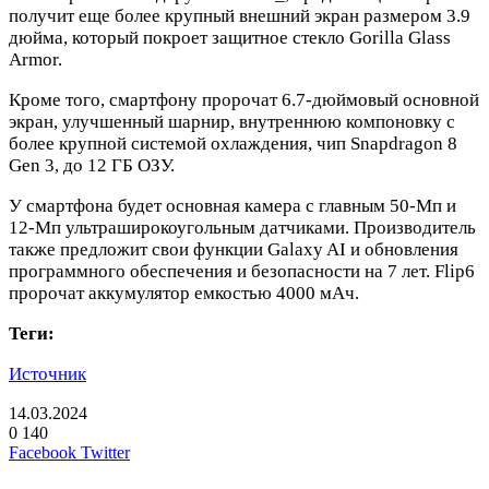
получит еще более крупный внешний экран размером 3.9
дюйма, который покроет защитное стекло Gorilla Glass
Armor.
Кроме того, смартфону пророчат 6.7-дюймовый основной
экран, улучшенный шарнир, внутреннюю компоновку с
более крупной системой охлаждения, чип Snapdragon 8
Gen 3, до 12 ГБ ОЗУ.
У смартфона будет основная камера с главным 50-Мп и
12-Мп ультраширокоугольным датчиками. Производитель
также предложит свои функции Galaxy AI и обновления
программного обеспечения и безопасности на 7 лет. Flip6
пророчат аккумулятор емкостью 4000 мАч.
Теги:
Источник
14.03.2024
0
140
LinkedIn
Pinterest
Вконтакте
Одноклассники
Skype
WhatsApp
Telegram
Viber
Facebook
Twitter