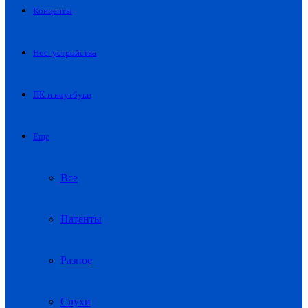
Концепты
Нос. устройства
ПК и ноутбуки
Еще
Все
Патенты
Разное
Слухи