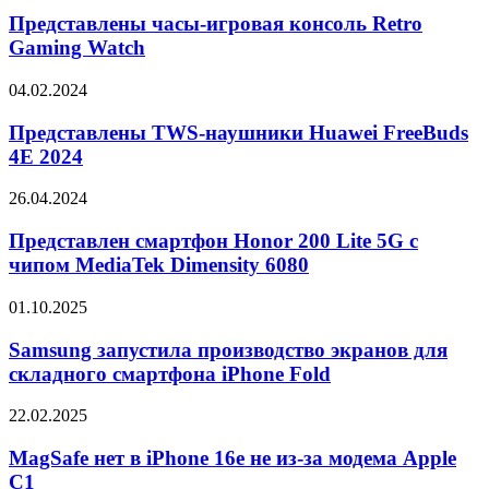
смартфон
игровая
Представлены часы-игровая консоль Retro
компании
консоль
получат
Gaming Watch
Retro
титановый
Gaming
корпус
Представлены
04.02.2024
Watch
TWS-
наушники
Представлены TWS-наушники Huawei FreeBuds
Huawei
4E 2024
FreeBuds
4E
Представлен
26.04.2024
2024
смартфон
Honor
Представлен смартфон Honor 200 Lite 5G с
200
чипом MediaTek Dimensity 6080
Lite
5G
Samsung
01.10.2025
с
запустила
чипом
производство
Samsung запустила производство экранов для
MediaTek
экранов
складного смартфона iPhone Fold
Dimensity
для
6080
складного
MagSafe
22.02.2025
смартфона
нет
iPhone
в
MagSafe нет в iPhone 16e не из-за модема Apple
Fold
iPhone
C1