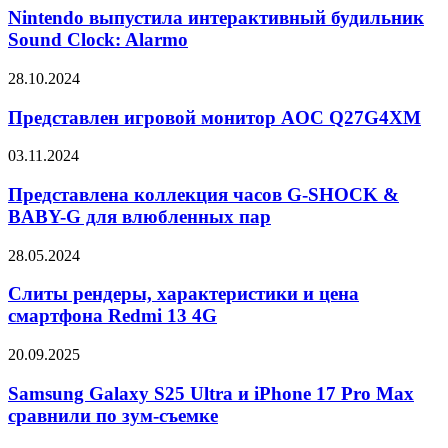
Pro
интерактивный
Nintendo выпустила интерактивный будильник
будильник
Sound Clock: Alarmo
Sound
Clock:
Представлен
28.10.2024
Alarmo
игровой
монитор
Представлен игровой монитор AOC Q27G4XM
AOC
Q27G4XM
Представлена
03.11.2024
коллекция
часов
Представлена коллекция часов G-SHOCK &
G-
BABY-G для влюбленных пар
SHOCK
&
Слиты
28.05.2024
BABY-
рендеры,
G
характеристики
Слиты рендеры, характеристики и цена
для
и
смартфона Redmi 13 4G
влюбленных
цена
пар
смартфона
Samsung
20.09.2025
Redmi
Galaxy
13
S25
Samsung Galaxy S25 Ultra и iPhone 17 Pro Max
4G
Ultra
сравнили по зум-съемке
и
iPhone