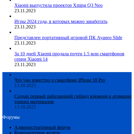
Xiaomi выпустила проектор Xming Q3 Neo
23.11.2023
Игры 2024 года, в которых можно заработать
23.11.2023
Представлен портативный игровой ПК Ayaneo Slide
23.11.2023
За 10 дней Xiaomi продала почти 1.5 млн смартфонов
серии Xiaomi 14
23.11.2023
Что уже известно о смартфоне iPhone 18 Pro
13.10.2025
Создан первый работающий гибрид кремния и атомарно
тонких материалов
13.10.2025
Форумы
Административный форум
Компьютерное железо