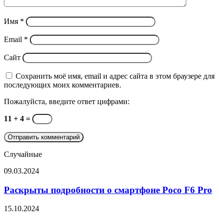
Имя
*
Email
*
Сайт
Сохранить моё имя, email и адрес сайта в этом браузере для
последующих моих комментариев.
Пожалуйста, введите ответ цифрами:
11 + 4 =
Случайные
Раскрыты
09.03.2024
подробности
о
Раскрыты подробности о смартфоне Poco F6 Pro
смартфоне
Poco
Nintendo
15.10.2024
F6
выпустила