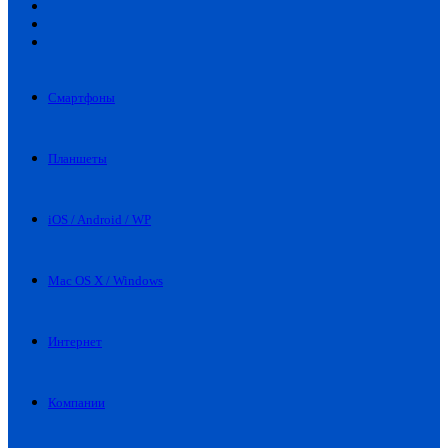
Искать
Switch
skin
Войти
Смартфоны
Планшеты
iOS / Android / WP
Mac OS X / Windows
Интернет
Компании