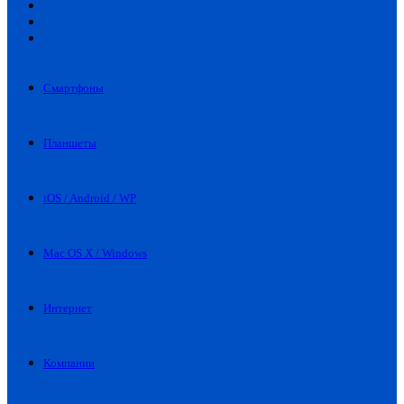
Искать
Switch
skin
Войти
Смартфоны
Планшеты
iOS / Android / WP
Mac OS X / Windows
Интернет
Компании