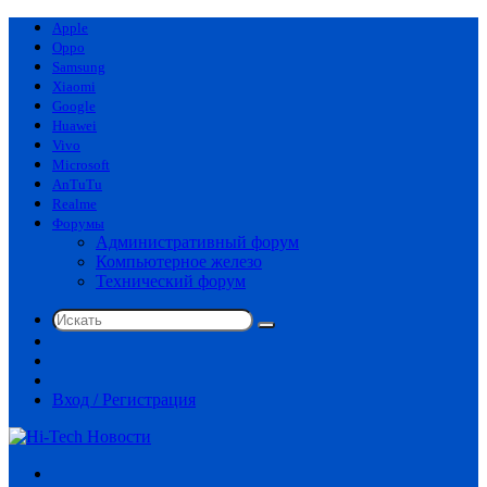
Apple
Oppo
Samsung
Xiaomi
Google
Huawei
Vivo
Microsoft
AnTuTu
Realme
Форумы
Административный форум
Компьютерное железо
Технический форум
Искать
Switch
skin
Sidebar
Случайная
статья
Вход / Регистрация
Меню