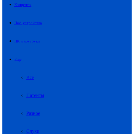
Концепты
Нос. устройства
ПК и ноутбуки
Еще
Все
Патенты
Разное
Слухи