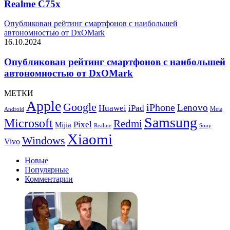
Realme C75x
Опубликован рейтинг смартфонов с наибольшей
автономностью от DxOMark
16.10.2024
Опубликован рейтинг смартфонов с наибольшей
автономностью от DxOMark
МЕТКИ
Apple
Google
iPhone
Lenovo
Huawei
iPad
Meta
Android
Samsung
Microsoft
Redmi
Pixel
Mijia
Realme
Sony
Xiaomi
Windows
Vivo
Новые
Популярные
Комментарии