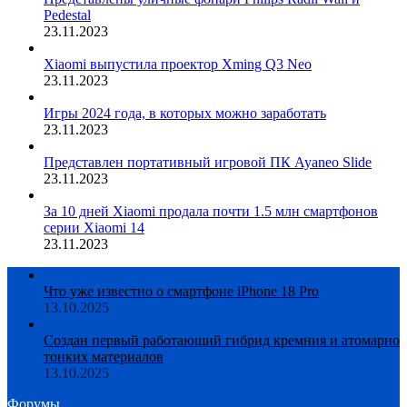
Pedestal
23.11.2023
Xiaomi выпустила проектор Xming Q3 Neo
23.11.2023
Игры 2024 года, в которых можно заработать
23.11.2023
Представлен портативный игровой ПК Ayaneo Slide
23.11.2023
За 10 дней Xiaomi продала почти 1.5 млн смартфонов
серии Xiaomi 14
23.11.2023
Что уже известно о смартфоне iPhone 18 Pro
13.10.2025
Создан первый работающий гибрид кремния и атомарно
тонких материалов
13.10.2025
Форумы