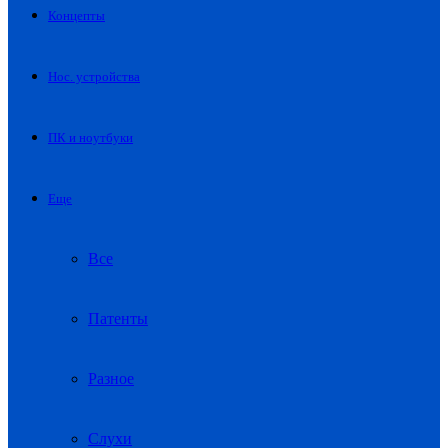
Концепты
Нос. устройства
ПК и ноутбуки
Еще
Все
Патенты
Разное
Слухи