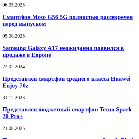
DW-
Смартфон
06.05.2025
5600KHG25-
Moto
1
G56
Смартфон Moto G56 5G полностью рассекречен
и
5G
перед выпуском
DW-
полностью
5600KHK25-
рассекречен
1
Samsung
05.08.2025
перед
Galaxy
выпуском
A17
Samsung Galaxy A17 неожиданно появился в
неожиданно
продаже в Европе
появился
в
Представлен
22.02.2024
продаже
смартфон
в
среднего
Представлен смартфон среднего класса Huawei
Европе
класса
Enjoy 70z
Huawei
Enjoy
Представлен
31.12.2023
70z
бюджетный
смартфон
Представлен бюджетный смартфон Tecno Spark
Tecno
20 Pro+
Spark
20
Представлены
21.08.2025
Pro+
недорогие