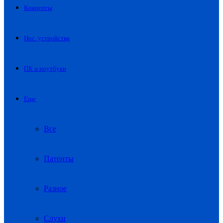
Концепты
Нос. устройства
ПК и ноутбуки
Еще
Все
Патенты
Разное
Слухи