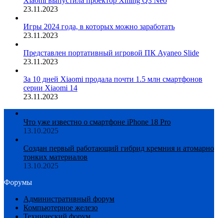
Xiaomi выпустила проектор Xming Q3 Neo
23.11.2023
Игры 2024 года, в которых можно заработать
23.11.2023
Представлен портативный игровой ПК Ayaneo Slide
23.11.2023
За 10 дней Xiaomi продала почти 1.5 млн смартфонов
серии Xiaomi 14
23.11.2023
Что уже известно о смартфоне iPhone 18 Pro
13.10.2025
Создан первый работающий гибрид кремния и атомарно
тонких материалов
13.10.2025
Форумы
Административный форум
Компьютерное железо
Технический форум