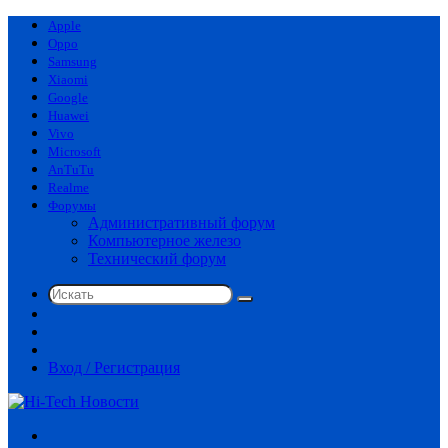
Apple
Oppo
Samsung
Xiaomi
Google
Huawei
Vivo
Microsoft
AnTuTu
Realme
Форумы
Административный форум
Компьютерное железо
Технический форум
Искать
Switch
skin
Sidebar
Случайная
статья
Вход / Регистрация
Меню