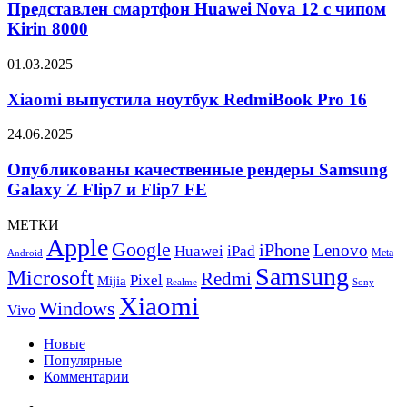
Huawei
Представлен смартфон Huawei Nova 12 с чипом
Nova
Kirin 8000
12
с
Xiaomi
01.03.2025
чипом
выпустила
Kirin
ноутбук
Xiaomi выпустила ноутбук RedmiBook Pro 16
8000
RedmiBook
Pro
Опубликованы
24.06.2025
16
качественные
рендеры
Опубликованы качественные рендеры Samsung
Samsung
Galaxy Z Flip7 и Flip7 FE
Galaxy
Z
МЕТКИ
Flip7
Apple
Google
iPhone
и
Lenovo
Huawei
iPad
Meta
Android
Flip7
Samsung
Microsoft
Redmi
Pixel
Mijia
FE
Realme
Sony
Xiaomi
Windows
Vivo
Новые
Популярные
Комментарии