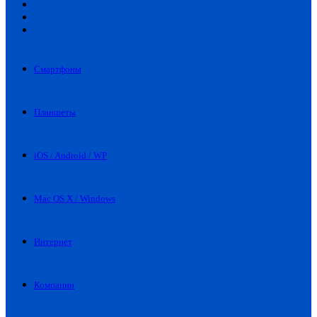
Искать
Switch
skin
Войти
Смартфоны
Планшеты
iOS / Android / WP
Mac OS X / Windows
Интернет
Компании