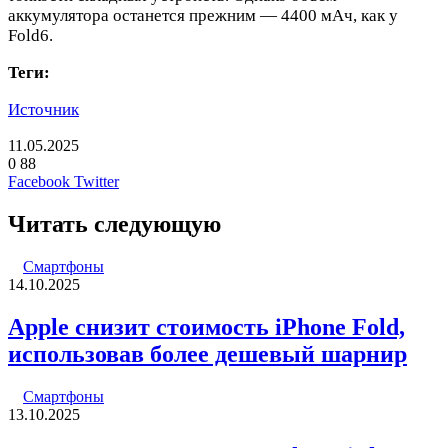
аккумулятора останется прежним — 4400 мАч, как у
Fold6.
Теги:
Источник
11.05.2025
0
88
LinkedIn
Pinterest
Вконтакте
Одноклассники
Skype
WhatsApp
Telegram
Viber
Facebook
Twitter
Читать следующую
Смартфоны
14.10.2025
Apple снизит стоимость iPhone Fold,
использовав более дешевый шарнир
Смартфоны
13.10.2025