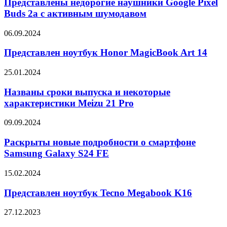
наушники
Представлены недорогие наушники Google Pixel
Google
Buds 2a с активным шумодавом
Pixel
Buds
Представлен
06.09.2024
2a
ноутбук
с
Honor
Представлен ноутбук Honor MagicBook Art 14
активным
MagicBook
шумодавом
Art
Названы
25.01.2024
14
сроки
выпуска
Названы сроки выпуска и некоторые
и
характеристики Meizu 21 Pro
некоторые
характеристики
Раскрыты
09.09.2024
Meizu
новые
21
подробности
Раскрыты новые подробности о смартфоне
Pro
о
Samsung Galaxy S24 FE
смартфоне
Samsung
Представлен
15.02.2024
Galaxy
ноутбук
S24
Tecno
Представлен ноутбук Tecno Megabook K16
FE
Megabook
K16
Представлен
27.12.2023
смартфон