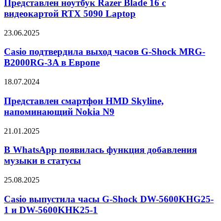
Razer
Представлен ноутбук Razer Blade 16 с
16
Blade
видеокартой RTX 5090 Laptop
16
с
Casio
23.06.2025
видеокартой
подтвердила
RTX
выход
Casio подтвердила выход часов G-Shock MRG-
5090
часов
B2000RG-3A в Европе
Laptop
G-
Shock
Представлен
18.07.2024
MRG-
смартфон
B2000RG-
HMD
Представлен смартфон HMD Skyline,
3A
Skyline,
напоминающий Nokia N9
в
напоминающий
Европе
Nokia
В
21.01.2025
N9
WhatsApp
появилась
В WhatsApp появилась функция добавления
функция
музыки в статусы
добавления
музыки
Casio
25.08.2025
в
выпустила
статусы
часы
Casio выпустила часы G-Shock DW-5600KHG25-
G-
1 и DW-5600KHK25-1
Shock