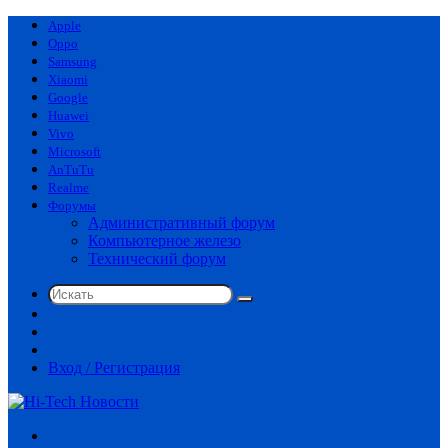
Apple
Oppo
Samsung
Xiaomi
Google
Huawei
Vivo
Microsoft
AnTuTu
Realme
Форумы
Административный форум
Компьютерное железо
Технический форум
Искать
Switch
skin
Sidebar
Случайная
статья
Вход / Регистрация
Меню