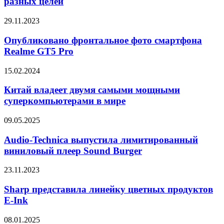
разных целей
мониторов
для
Опубликовано
29.11.2023
разных
фронтальное
целей
фото
Опубликовано фронтальное фото смартфона
смартфона
Realme GT5 Pro
Realme
GT5
Китай
15.02.2024
Pro
владеет
двумя
Китай владеет двумя самыми мощными
самыми
суперкомпьютерами в мире
мощными
суперкомпьютерами
Audio-
09.05.2025
в
Technica
мире
выпустила
Audio-Technica выпустила лимитированный
лимитированный
виниловый плеер Sound Burger
виниловый
плеер
Sharp
23.11.2023
Sound
представила
Burger
линейку
Sharp представила линейку цветных продуктов
цветных
E-Ink
продуктов
E-
Tencent
08.01.2025
Ink