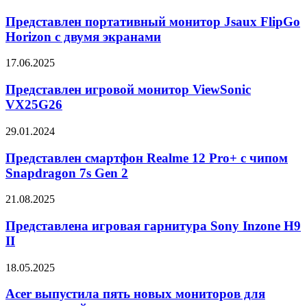
портативный
монитор
Представлен портативный монитор Jsaux FlipGo
Jsaux
Horizon с двумя экранами
FlipGo
Horizon
Представлен
17.06.2025
с
игровой
двумя
монитор
Представлен игровой монитор ViewSonic
экранами
ViewSonic
VX25G26
VX25G26
Представлен
29.01.2024
смартфон
Realme
Представлен смартфон Realme 12 Pro+ с чипом
12
Snapdragon 7s Gen 2
Pro+
с
Представлена
21.08.2025
чипом
игровая
Snapdragon
гарнитура
Представлена игровая гарнитура Sony Inzone H9
7s
Sony
II
Gen
Inzone
2
H9
Acer
18.05.2025
II
выпустила
пять
Acer выпустила пять новых мониторов для
новых