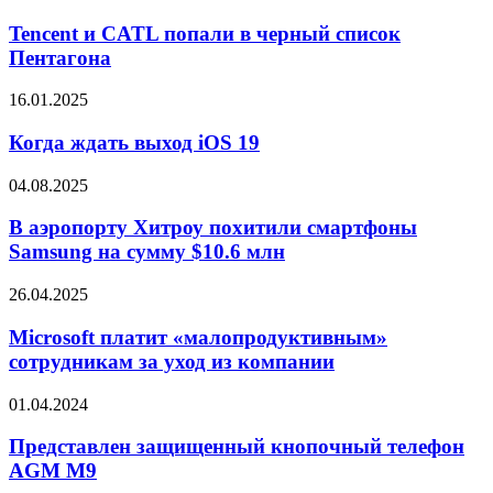
и
CATL
Tencent и CATL попали в черный список
попали
Пентагона
в
черный
Когда
16.01.2025
список
ждать
Пентагона
выход
Когда ждать выход iOS 19
iOS
19
В
04.08.2025
аэропорту
Хитроу
В аэропорту Хитроу похитили смартфоны
похитили
Samsung на сумму $10.6 млн
смартфоны
Samsung
Microsoft
26.04.2025
на
платит
сумму
«малопродуктивным»
Microsoft платит «малопродуктивным»
$10.6
сотрудникам
сотрудникам за уход из компании
млн
за
уход
Представлен
01.04.2024
из
защищенный
компании
кнопочный
Представлен защищенный кнопочный телефон
телефон
AGM M9
AGM