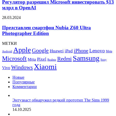
Microsoft
Регулятор разрешил Microsoft инвестировать $13
продаже
инвестировать
млрд в OpenAI
смартфонов
$13
млрд
Представлен
28.03.2024
в
смартфон
OpenAI
Nubia
Представлен смартфон Nubia Z60 Ultra
Z60
Photographer Edition
Ultra
Photographer
МЕТКИ
Edition
Apple
Google
iPhone
Lenovo
Huawei
iPad
Meta
Android
Samsung
Microsoft
Redmi
Pixel
Mijia
Realme
Sony
Xiaomi
Windows
Vivo
Новые
Популярные
Комментарии
Энтузиаст обнаружил редкий прототип The Sims 1999
года
14.10.2025