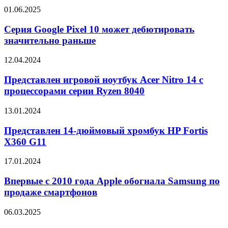
M9
Серия
01.06.2025
Google
Pixel
Серия Google Pixel 10 может дебютировать
10
значительно раньше
может
дебютировать
Представлен
12.04.2024
значительно
игровой
раньше
ноутбук
Представлен игровой ноутбук Acer Nitro 14 с
Acer
процессорами серии Ryzen 8040
Nitro
14
Представлен
13.01.2024
с
14-
процессорами
дюймовый
Представлен 14-дюймовый хромбук HP Fortis
серии
хромбук
X360 G11
Ryzen
HP
8040
Fortis
Впервые
17.01.2024
X360
с
G11
2010
Впервые с 2010 года Apple обогнала Samsung по
года
продаже смартфонов
Apple
обогнала
Регулятор
06.03.2025
Samsung
разрешил
по