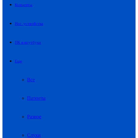
Концепты
Нос. устройства
ПК и ноутбуки
Еще
Все
Патенты
Разное
Слухи