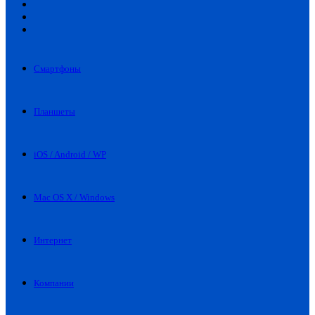
Искать
Switch
skin
Войти
Смартфоны
Планшеты
iOS / Android / WP
Mac OS X / Windows
Интернет
Компании