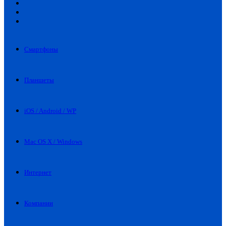
Искать
Switch
skin
Войти
Смартфоны
Планшеты
iOS / Android / WP
Mac OS X / Windows
Интернет
Компании