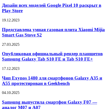
всех
16
моделей
Дизайн всех моделей Google Pixel 10 раскрыт в
2024
Google
Play Store
Pixel
10
Представлена
19.12.2023
раскрыт
умная
в
газовая
Представлена умная газовая плита Xiaomi Mijia
Play
плита
Smart Gas Stove S2
Store
Xiaomi
Mijia
Опубликован
27.03.2025
Smart
официальный
Gas
рендер
Опубликован официальный рендер планшетов
Stove
планшетов
Samsung Galaxy Tab S10 FE и Tab S10 FE+
S2
Samsung
Galaxy
Чип
17.12.2023
Tab
Exynos
S10
1480
Чип Exynos 1480 для смартфонов Galaxy A35 и
FE
для
A55 протестирован в Geekbench
и
смартфонов
Tab
Galaxy
S10
Samsung
04.10.2025
A35
FE+
выпустила
и
смартфон
Samsung выпустила смартфон Galaxy F07 —
A55
Galaxy
аналог M07 и A07
протестирован