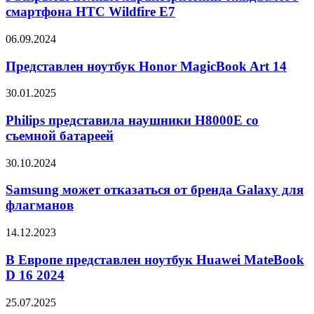
ожидаемого
смартфона HTC Wildfire E7
смартфона
HTC
Представлен
06.09.2024
Wildfire
ноутбук
E7
Honor
Представлен ноутбук Honor MagicBook Art 14
MagicBook
Art
Philips
30.01.2025
14
представила
наушники
Philips представила наушники H8000E со
H8000E
съемной батареей
со
съемной
Samsung
30.10.2024
батареей
может
отказаться
Samsung может отказаться от бренда Galaxy для
от
флагманов
бренда
Galaxy
В
14.12.2023
для
Европе
флагманов
представлен
В Европе представлен ноутбук Huawei MateBook
ноутбук
D 16 2024
Huawei
MateBook
Дизайн
25.07.2025
D