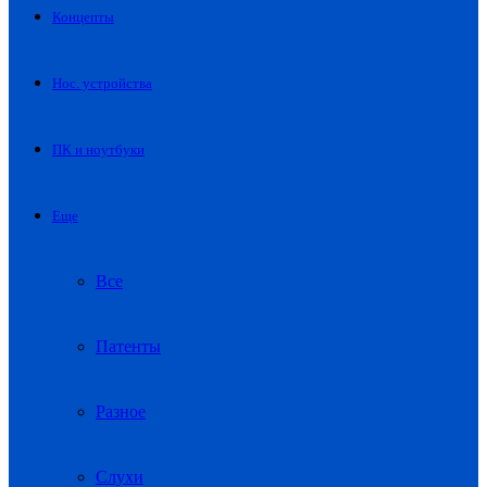
Концепты
Нос. устройства
ПК и ноутбуки
Еще
Все
Патенты
Разное
Слухи