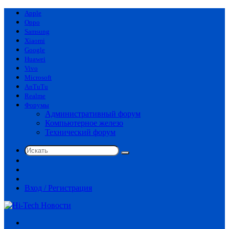
Apple
Oppo
Samsung
Xiaomi
Google
Huawei
Vivo
Microsoft
AnTuTu
Realme
Форумы
Административный форум
Компьютерное железо
Технический форум
Искать
Switch
skin
Sidebar
Случайная
статья
Вход / Регистрация
Меню