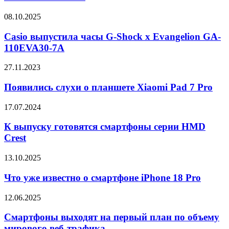
F07
в
—
Geekbench
Casio
08.10.2025
аналог
выпустила
M07
часы
Casio выпустила часы G-Shock x Evangelion GA-
и
G-
110EVA30-7A
A07
Shock
x
Появились
27.11.2023
Evangelion
слухи
GA-
о
Появились слухи о планшете Xiaomi Pad 7 Pro
110EVA30-
планшете
7A
Xiaomi
К
17.07.2024
Pad
выпуску
7
готовятся
К выпуску готовятся смартфоны серии HMD
Pro
смартфоны
Crest
серии
HMD
Что
13.10.2025
Crest
уже
известно
Что уже известно о смартфоне iPhone 18 Pro
о
смартфоне
Смартфоны
12.06.2025
iPhone
выходят
18
на
Смартфоны выходят на первый план по объему
Pro
первый
мирового веб-трафика