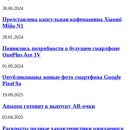
Представлена
30.06.2024
капсульная
кофемашина
Представлена капсульная кофемашина Xiaomi
Xiaomi
Mijia N1
Mijia
N1
Появились
28.01.2024
подробности
о
Появились подробности о будущем смартфоне
будущем
OnePlus Ace 3V
смартфоне
OnePlus
Опубликованы
01.09.2024
Ace
живые
3V
фото
Опубликованы живые фото смартфона Google
смартфона
Pixel 9a
Google
Pixel
Amazon
19.09.2025
9a
готовит
к
Amazon готовит к выпуску AR-очки
выпуску
AR-
Раскрыты
03.04.2025
очки
полные
характеристики
Раскрыты полные характеристики ожидаемого