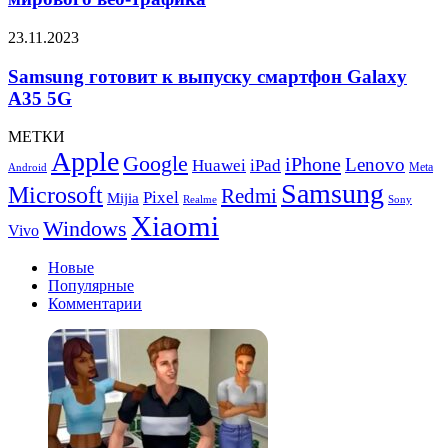
план
по
Samsung
23.11.2023
объему
готовит
мирового
к
Samsung готовит к выпуску смартфон Galaxy
веб-
выпуску
A35 5G
трафика
смартфон
Galaxy
МЕТКИ
A35
Apple
Google
iPhone
5G
Lenovo
Huawei
iPad
Meta
Android
Samsung
Microsoft
Redmi
Pixel
Mijia
Realme
Sony
Xiaomi
Windows
Vivo
Новые
Популярные
Комментарии