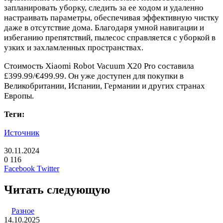
запланировать уборку, следить за ее ходом и удаленно
настраивать параметры, обеспечивая эффективную чистку
даже в отсутствие дома. Благодаря умной навигации и
избеганию препятствий, пылесос справляется с уборкой в
узких и захламленных пространствах.
Стоимость Xiaomi Robot Vacuum X20 Pro составила
£399.99/€499.99. Он уже доступен для покупки в
Великобритании, Испании, Германии и других странах
Европы.
Теги:
Источник
30.11.2024
0
116
LinkedIn
Pinterest
Вконтакте
Одноклассники
Skype
WhatsApp
Telegram
Viber
Facebook
Twitter
Читать следующую
Разное
14.10.2025