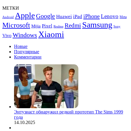
XG32UCWMG
МЕТКИ
и
Apple
Google
iPhone
XG32UCWG
Lenovo
Huawei
iPad
Meta
Android
Samsung
Microsoft
Redmi
Pixel
Mijia
Realme
Sony
Xiaomi
Windows
Vivo
Новые
Популярные
Комментарии
Энтузиаст обнаружил редкий прототип The Sims 1999
года
14.10.2025