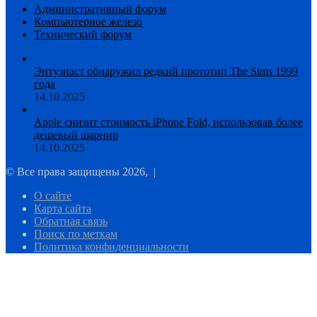
Административный форум
Компьютерное железо
Технический форум
Энтузиаст обнаружил редкий прототип The Sims 1999
года
14.10.2025
Apple снизит стоимость iPhone Fold, использовав более
дешевый шарнир
14.10.2025
© Все права защищены 2026, |
О сайте
Карта сайта
Обратная связь
Поиск по меткам
Политика конфиденциальности
Facebook
Twitter
WhatsApp
Telegram
Кнопка
«Наверх»