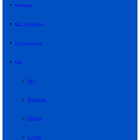
Концепты
Нос. устройства
ПК и ноутбуки
Еще
Все
Патенты
Разное
Слухи