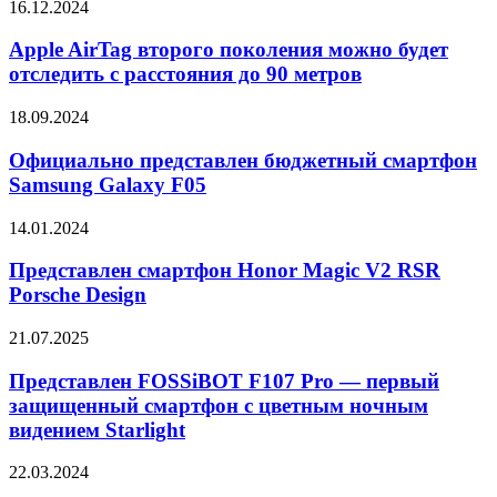
Apple
16.12.2024
2025
AirTag
второго
Apple AirTag второго поколения можно будет
поколения
отследить с расстояния до 90 метров
можно
будет
Официально
18.09.2024
отследить
представлен
с
бюджетный
Официально представлен бюджетный смартфон
расстояния
смартфон
Samsung Galaxy F05
до
Samsung
90
Galaxy
метров
Представлен
14.01.2024
F05
смартфон
Honor
Представлен смартфон Honor Magic V2 RSR
Magic
Porsche Design
V2
RSR
Представлен
21.07.2025
Porsche
FOSSiBOT
Design
F107
Представлен FOSSiBOT F107 Pro — первый
Pro
защищенный смартфон с цветным ночным
—
видением Starlight
первый
защищенный
Xiaomi,
22.03.2024
смартфон
Huawei,
с