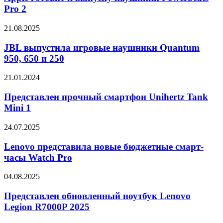
выпуску
Pro 2
наушники
Powerbeats
JBL
21.08.2025
Pro
выпустила
2
игровые
JBL выпустила игровые наушники Quantum
наушники
950, 650 и 250
Quantum
950,
Представлен
21.01.2024
650
прочный
и
смартфон
Представлен прочный смартфон Unihertz Tank
250
Unihertz
Mini 1
Tank
Mini
Lenovo
24.07.2025
1
представила
новые
Lenovo представила новые бюджетные смарт-
бюджетные
часы Watch Pro
смарт-
часы
Представлен
04.08.2025
Watch
обновленный
Pro
ноутбук
Представлен обновленный ноутбук Lenovo
Lenovo
Legion R7000P 2025
Legion
R7000P