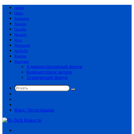
Apple
Oppo
Samsung
Xiaomi
Google
Huawei
Vivo
Microsoft
AnTuTu
Realme
Форумы
Административный форум
Компьютерное железо
Технический форум
Искать
Switch
skin
Sidebar
Случайная
статья
Вход / Регистрация
Меню