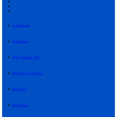
Искать
Switch
skin
Войти
Смартфоны
Планшеты
iOS / Android / WP
Mac OS X / Windows
Интернет
Компании