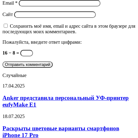
Email
*
Сайт
Сохранить моё имя, email и адрес сайта в этом браузере для
последующих моих комментариев.
Пожалуйста, введите ответ цифрами:
16 − 8 =
Случайные
Anker
17.04.2025
представила
персональный
Anker представила персональный УФ-принтер
УФ-
eufyMake E1
принтер
eufyMake
Раскрыты
18.07.2025
E1
цветовые
варианты
Раскрыты цветовые варианты смартфонов
смартфонов
iPhone 17 Pro