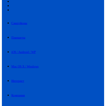
Искать
Switch
skin
Войти
Смартфоны
Планшеты
iOS / Android / WP
Mac OS X / Windows
Интернет
Компании