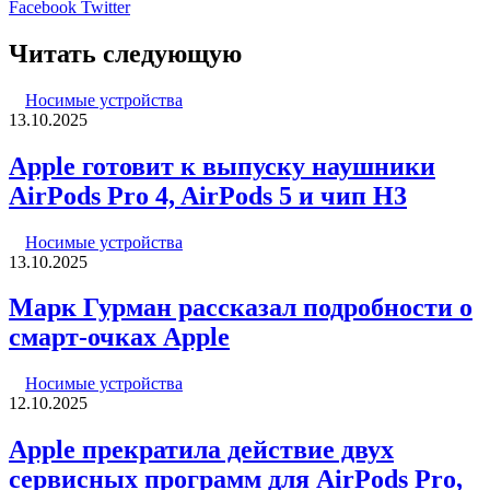
LinkedIn
Pinterest
Вконтакте
Одноклассники
Skype
WhatsApp
Telegram
Viber
Facebook
Twitter
Читать следующую
Носимые устройства
13.10.2025
Apple готовит к выпуску наушники
AirPods Pro 4, AirPods 5 и чип H3
Носимые устройства
13.10.2025
Марк Гурман рассказал подробности о
смарт-очках Apple
Носимые устройства
12.10.2025
Apple прекратила действие двух
сервисных программ для AirPods Pro,