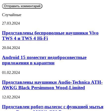
Случайные
Представлены
27.03.2024
беспроводные
наушники
Представлены беспроводные наушники Vivo
Vivo
TWS 4 и TWS 4 Hi-Fi
TWS
4
Android
20.04.2024
и
15
TWS
поместит
Android 15 поместит недобросовестные
4
недобросовестные
приложения в карантин
Hi-
приложения
Fi
в
Представлены
01.02.2024
карантин
наушники
Audio-
Представлены наушники Audio-Technica ATH-
Technica
AWKG Black Persimmon Wood-Limited
ATH-
AWKG
Представлен
12.02.2024
Black
робот-
Persimmon
пылесос
Представлен робот-пылесос с функцией мытья
Wood-
с