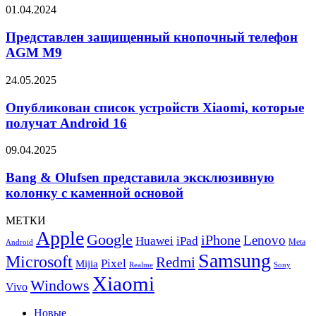
с
цвете
Представлен
01.04.2024
поддержкой
защищенный
Wi-
кнопочный
Представлен защищенный кнопочный телефон
Fi
телефон
AGM M9
7
AGM
M9
Опубликован
24.05.2025
список
устройств
Опубликован список устройств Xiaomi, которые
Xiaomi,
получат Android 16
которые
получат
Bang
09.04.2025
Android
&
16
Olufsen
Bang & Olufsen представила эксклюзивную
представила
колонку с каменной основой
эксклюзивную
колонку
МЕТКИ
с
Apple
Google
iPhone
каменной
Lenovo
Huawei
iPad
Meta
Android
основой
Samsung
Microsoft
Redmi
Pixel
Mijia
Realme
Sony
Xiaomi
Windows
Vivo
Новые