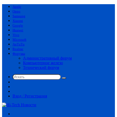
Apple
Oppo
Samsung
Xiaomi
Google
Huawei
Vivo
Microsoft
AnTuTu
Realme
Форумы
Административный форум
Компьютерное железо
Технический форум
Искать
Switch
skin
Sidebar
Случайная
статья
Вход / Регистрация
Меню