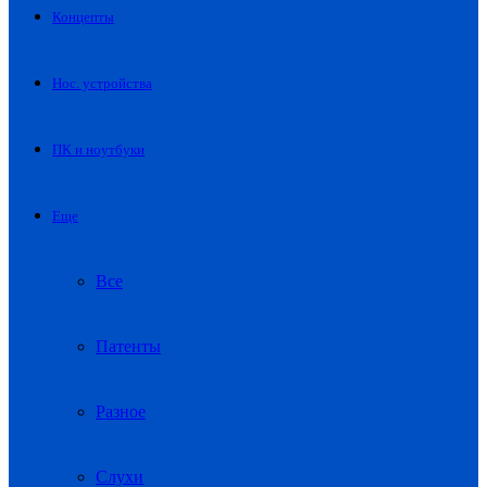
Концепты
Нос. устройства
ПК и ноутбуки
Еще
Все
Патенты
Разное
Слухи