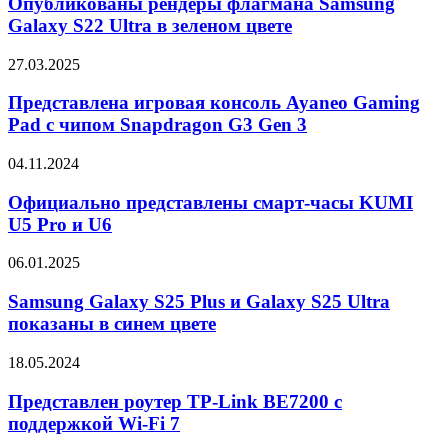
Опубликованы рендеры флагмана Samsung
чипом
Samsung
Galaxy S22 Ultra в зеленом цвете
M4
Galaxy
S22
Представлена
27.03.2025
Ultra
игровая
в
консоль
Представлена игровая консоль Ayaneo Gaming
зеленом
Ayaneo
Pad с чипом Snapdragon G3 Gen 3
цвете
Gaming
Pad
Официально
04.11.2024
с
представлены
чипом
смарт-
Официально представлены смарт-часы KUMI
Snapdragon
часы
U5 Pro и U6
G3
KUMI
Gen
U5
3
Samsung
06.01.2025
Pro
Galaxy
и
S25
Samsung Galaxy S25 Plus и Galaxy S25 Ultra
U6
Plus
показаны в синем цвете
и
Galaxy
Представлен
18.05.2024
S25
роутер
Ultra
TP-
Представлен роутер TP-Link BE7200 с
показаны
Link
поддержкой Wi-Fi 7
в
BE7200
синем