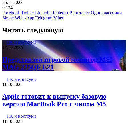
25.11.2023
0
134
Facebook
Twitter
LinkedIn
Pinterest
Вконтакте
Одноклассники
Skype
WhatsApp
Telegram
Viber
Читать следующую
ПК и ноутбуки
12.10.2025
Представлен игровой монитор MSI
MAG 275QF E21
ПК и ноутбуки
11.10.2025
Apple готовит к выпуску базовую
версию MacBook Pro с чипом M5
ПК и ноутбуки
11.10.2025