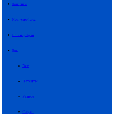
Концепты
Нос. устройства
ПК и ноутбуки
Еще
Все
Патенты
Разное
Слухи