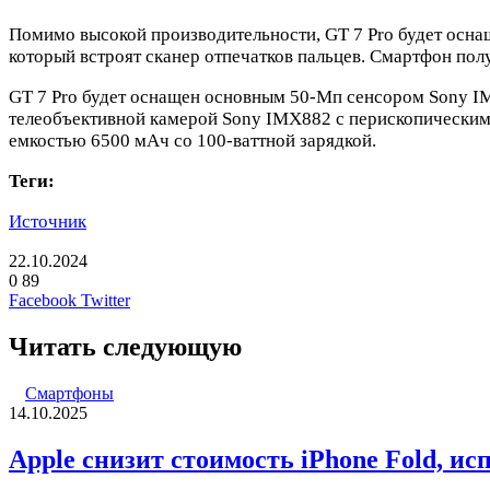
Помимо высокой производительности, GT 7 Pro будет оснащ
который встроят сканер отпечатков пальцев. Смартфон полу
GT 7 Pro будет оснащен основным 50-Мп сенсором Sony I
телеобъективной камерой Sony IMX882 с перископическим 
емкостью 6500 мАч со 100-ваттной зарядкой.
Теги:
Источник
22.10.2024
0
89
LinkedIn
Pinterest
Вконтакте
Одноклассники
Skype
WhatsApp
Telegram
Viber
Facebook
Twitter
Читать следующую
Смартфоны
14.10.2025
Apple снизит стоимость iPhone Fold, и