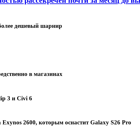
ностью рассекречен почти за месяц до в
в более дешевый шарнир
едственно в магазинах
p 3 и Civi 6
Exynos 2600, которым оснастит Galaxy S26 Pro