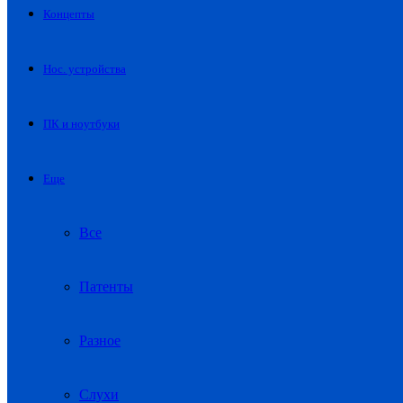
Концепты
Нос. устройства
ПК и ноутбуки
Еще
Все
Патенты
Разное
Слухи