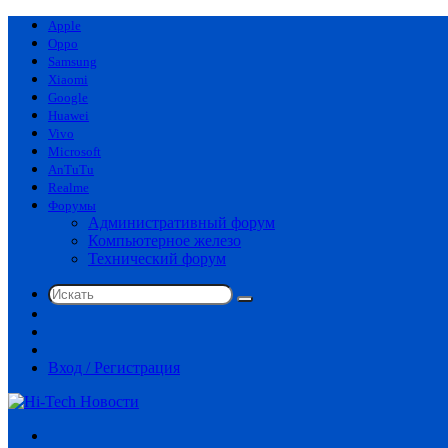
Apple
Oppo
Samsung
Xiaomi
Google
Huawei
Vivo
Microsoft
AnTuTu
Realme
Форумы
Административный форум
Компьютерное железо
Технический форум
Искать
Switch
skin
Sidebar
Случайная
статья
Вход / Регистрация
Меню