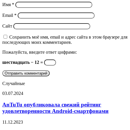
Имя
*
Email
*
Сайт
Сохранить моё имя, email и адрес сайта в этом браузере для
последующих моих комментариев.
Пожалуйста, введите ответ цифрами:
шестнадцать − 12 =
Случайные
AnTuTu
03.07.2024
опубликовала
свежий
AnTuTu опубликовала свежий рейтинг
рейтинг
удовлетворенности Android-смартфонами
удовлетворенности
Android-
Раскрыты
11.12.2023
смартфонами
подробности