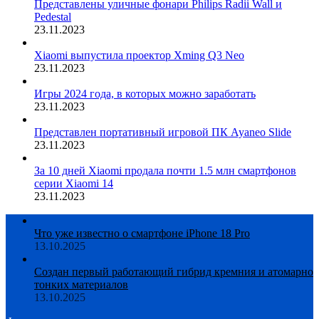
Представлены уличные фонари Philips Radii Wall и
Pedestal
23.11.2023
Xiaomi выпустила проектор Xming Q3 Neo
23.11.2023
Игры 2024 года, в которых можно заработать
23.11.2023
Представлен портативный игровой ПК Ayaneo Slide
23.11.2023
За 10 дней Xiaomi продала почти 1.5 млн смартфонов
серии Xiaomi 14
23.11.2023
Что уже известно о смартфоне iPhone 18 Pro
13.10.2025
Создан первый работающий гибрид кремния и атомарно
тонких материалов
13.10.2025