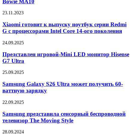
Bowie MA10
Bowie
MA10
Xiaomi
23.11.2023
готовит
к
Xiaomi готовит к выпуску ноутбук серии Redmi
выпуску
G с процессорами Intel Core 14-ого поколения
ноутбук
серии
Представлен
24.09.2025
Redmi
игровой-
G
Mini
Представлен игровой-Mini LED монитор Hisense
с
LED
G7 Ultra
процессорами
монитор
Intel
Hisense
Core
Samsung
25.09.2025
G7
14-
Galaxy
Ultra
ого
S26
Samsung Galaxy S26 Ultra может получить 60-
поколения
Ultra
ваттную зарядку
может
получить
Samsung
22.09.2025
60-
представила
ваттную
сенсорный
Samsung представила сенсорный беспроводной
зарядку
беспроводной
телевизор The Moving Style
телевизор
The
Раскрыты
28.09.2024