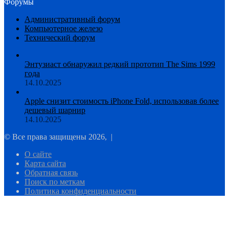
Форумы
Административный форум
Компьютерное железо
Технический форум
Энтузиаст обнаружил редкий прототип The Sims 1999
года
14.10.2025
Apple снизит стоимость iPhone Fold, использовав более
дешевый шарнир
14.10.2025
© Все права защищены 2026, |
О сайте
Карта сайта
Обратная связь
Поиск по меткам
Политика конфиденциальности
Facebook
Twitter
WhatsApp
Telegram
Кнопка
«Наверх»