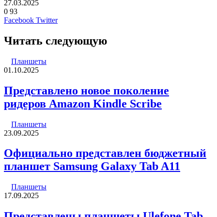
27.03.2025
0
93
LinkedIn
Pinterest
Вконтакте
Одноклассники
Skype
WhatsApp
Telegram
Viber
Facebook
Twitter
Читать следующую
Планшеты
01.10.2025
Представлено новое поколение
ридеров Amazon Kindle Scribe
Планшеты
23.09.2025
Официально представлен бюджетный
планшет Samsung Galaxy Tab A11
Планшеты
17.09.2025
Представлены планшеты Ulefone Tab