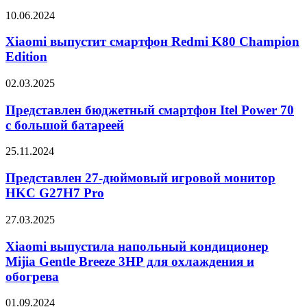
тонким
разными
дизайном
Xiaomi
10.06.2024
адаптерами
выпустит
Apple
смартфон
Xiaomi выпустит смартфон Redmi K80 Champion
Redmi
Edition
K80
Champion
Представлен
02.03.2025
Edition
бюджетный
смартфон
Представлен бюджетный смартфон Itel Power 70
Itel
с большой батареей
Power
70
Представлен
25.11.2024
с
27-
большой
дюймовый
Представлен 27-дюймовый игровой монитор
батареей
игровой
HKC G27H7 Pro
монитор
HKC
Xiaomi
27.03.2025
G27H7
выпустила
Pro
напольный
Xiaomi выпустила напольный кондиционер
кондиционер
Mijia Gentle Breeze 3HP для охлаждения и
Mijia
обогрева
Gentle
Breeze
Представлен
01.09.2024
3HP