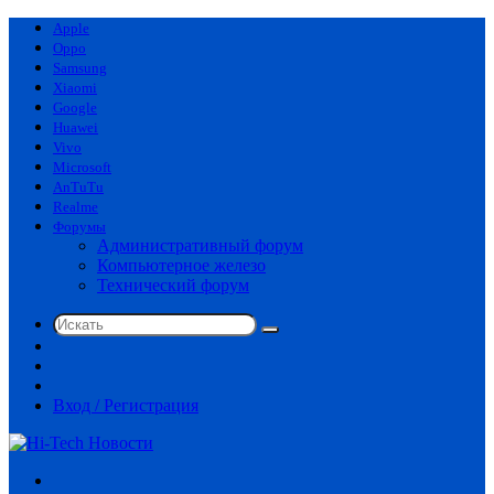
Apple
Oppo
Samsung
Xiaomi
Google
Huawei
Vivo
Microsoft
AnTuTu
Realme
Форумы
Административный форум
Компьютерное железо
Технический форум
Искать
Switch
skin
Sidebar
Случайная
статья
Вход / Регистрация
Меню