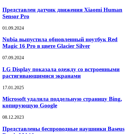
датчик
для
движения
Представлен датчик движения Xiaomi Human
охлаждения
Xiaomi
и
Sensor Pro
Human
обогрева
Sensor
Nubia
01.09.2024
Pro
выпустила
обновленный
Nubia выпустила обновленный ноутбук Red
ноутбук
Magic 16 Pro в цвете Glacier Silver
Red
Magic
LG
07.09.2024
16
Display
Pro
показала
LG Display показала одежду со встроенными
в
одежду
растягивающимися экранами
цвете
со
Glacier
встроенными
Silver
Microsoft
17.01.2025
растягивающимися
удалила
экранами
поддельную
Microsoft удалила поддельную страницу Bing,
страницу
копирующую Google
Bing,
копирующую
Представлены
08.12.2023
Google
беспроводные
наушники
Представлены беспроводные наушники Baseus
Baseus