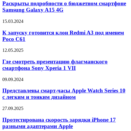
о
Раскрыты подробности о бюджетном смартфоне
бюджетном
Samsung Galaxy A15 4G
смартфоне
Samsung
К
15.03.2024
Galaxy
запуску
A15
готовится
К запуску готовится клон Redmi A3 под именем
4G
клон
Poco C61
Redmi
A3
Где
12.05.2025
под
смотреть
именем
презентацию
Где смотреть презентацию флагманского
Poco
флагманского
смартфона Sony Xperia 1 VII
C61
смартфона
Sony
Представлены
09.09.2024
Xperia
смарт-
1
часы
Представлены смарт-часы Apple Watch Series 10
VII
Apple
с легким и тонким дизайном
Watch
Series
Протестирована
27.09.2025
10
скорость
с
зарядки
Протестирована скорость зарядки iPhone 17
легким
iPhone
разными адаптерами Apple
и
17