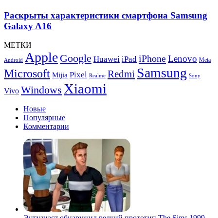
Moving
характеристики
Style
смартфона
Раскрыты характеристики смартфона Samsung
Samsung
Galaxy A16
Galaxy
A16
МЕТКИ
Apple
Google
iPhone
Lenovo
Huawei
iPad
Meta
Android
Samsung
Microsoft
Redmi
Pixel
Mijia
Realme
Sony
Xiaomi
Windows
Vivo
Новые
Популярные
Комментарии
Энтузиаст обнаружил редкий прототип The Sims 1999