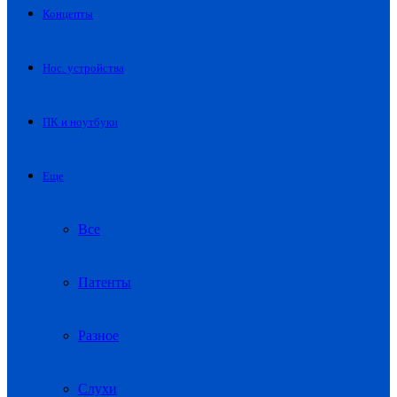
Концепты
Нос. устройства
ПК и ноутбуки
Еще
Все
Патенты
Разное
Слухи