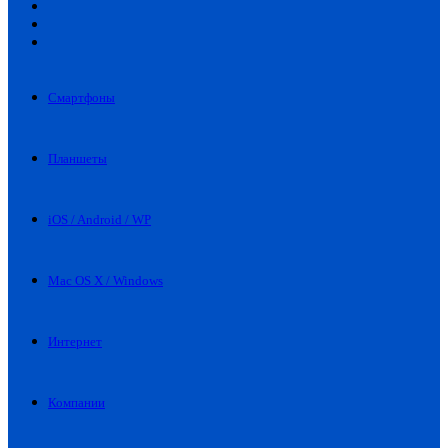
Искать
Switch
skin
Войти
Смартфоны
Планшеты
iOS / Android / WP
Mac OS X / Windows
Интернет
Компании