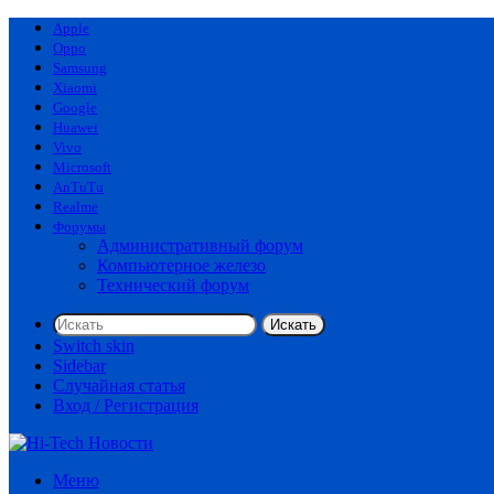
Apple
Oppo
Samsung
Xiaomi
Google
Huawei
Vivo
Microsoft
AnTuTu
Realme
Форумы
Административный форум
Компьютерное железо
Технический форум
Искать
Switch skin
Sidebar
Случайная статья
Вход / Регистрация
Меню