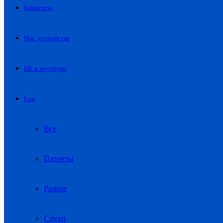
Концепты
Нос. устройства
ПК и ноутбуки
Еще
Все
Патенты
Разное
Слухи