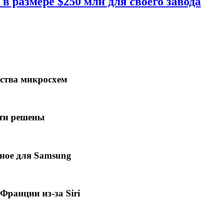
в размере $250 млн для своего завода
ства микросхем
чти решены
ное для Samsung
Франции из-за Siri