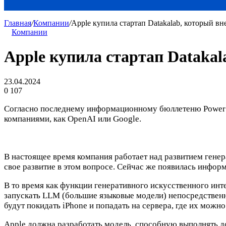
Главная
/
Компании
/
Apple купила стартап Datakalab, который в
Компании
Apple купила стартап Dataka
23.04.2024
0
107
Согласно последнему информационному бюллетеню Power On
компаниями, как OpenAI или Google.
В настоящее время компания работает над развитием генер
свое развитие в этом вопросе. Сейчас же появилась информ
В то время как функции генеративного искусственного ин
запускать LLM (большие языковые модели) непосредственн
будут покидать iPhone и попадать на сервера, где их можно
Apple должна разработать модель, способную выполнять д