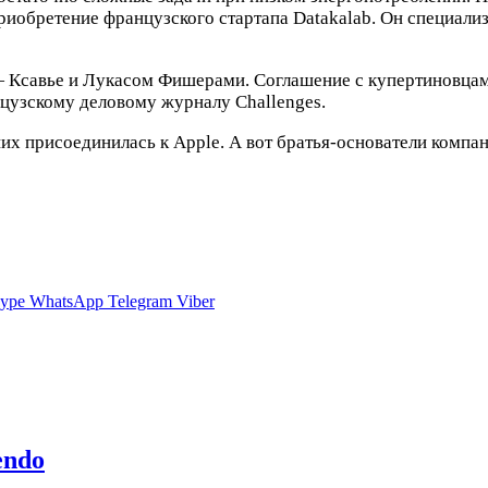
риобретение французского стартапа Datakalab. Он специализ
— Ксавье и Лукасом Фишерами. Соглашение с купертиновцам
анцузскому деловому журналу Challenges.
 них присоединилась к Apple. А вот братья-основатели комп
ype
WhatsApp
Telegram
Viber
endo