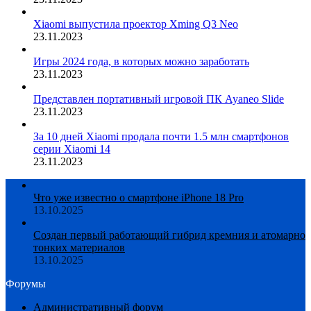
Xiaomi выпустила проектор Xming Q3 Neo
23.11.2023
Игры 2024 года, в которых можно заработать
23.11.2023
Представлен портативный игровой ПК Ayaneo Slide
23.11.2023
За 10 дней Xiaomi продала почти 1.5 млн смартфонов
серии Xiaomi 14
23.11.2023
Что уже известно о смартфоне iPhone 18 Pro
13.10.2025
Создан первый работающий гибрид кремния и атомарно
тонких материалов
13.10.2025
Форумы
Административный форум