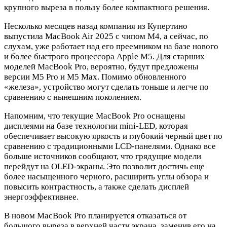
крупного выреза в пользу более компактного решения.
Несколько месяцев назад компания из Купертино
выпустила MacBook Air 2025 с чипом M4, а сейчас, по
слухам, уже работает над его преемником на базе нового
и более быстрого процессора Apple M5. Для старших
моделей MacBook Pro, вероятно, будут предложены
версии M5 Pro и M5 Max. Помимо обновленного
«железа», устройство могут сделать тоньше и легче по
сравнению с нынешним поколением.
Напомним, что текущие MacBook Pro оснащены
дисплеями на базе технологии mini-LED, которая
обеспечивает высокую яркость и глубокий черный цвет по
сравнению с традиционными LCD-панелями. Однако все
больше источников сообщают, что грядущие модели
перейдут на OLED-экраны. Это позволит достичь еще
более насыщенного черного, расширить углы обзора и
повысить контрастность, а также сделать дисплей
энергоэффективнее.
В новом MacBook Pro планируется отказаться от
большого выреза в верхней части экрана, заменив его на