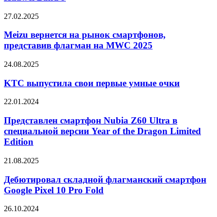
Huawei
оперативной
Band
памяти
Meizu
27.02.2025
9
вернется
на
Meizu вернется на рынок смартфонов,
рынок
представив флагман на MWC 2025
смартфонов,
представив
KTC
24.08.2025
флагман
выпустила
на
свои
KTC выпустила свои первые умные очки
MWC
первые
2025
умные
Представлен
22.01.2024
очки
смартфон
Nubia
Представлен смартфон Nubia Z60 Ultra в
Z60
специальной версии Year of the Dragon Limited
Ultra
Edition
в
специальной
Дебютировал
21.08.2025
версии
складной
Year
флагманский
Дебютировал складной флагманский смартфон
of
смартфон
the
Google Pixel 10 Pro Fold
Google
Dragon
Pixel
Limited
Представлены
26.10.2024
10
Edition
беспроводные