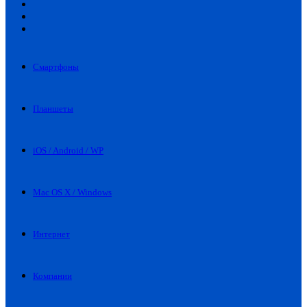
Искать
Switch
skin
Войти
Смартфоны
Планшеты
iOS / Android / WP
Mac OS X / Windows
Интернет
Компании