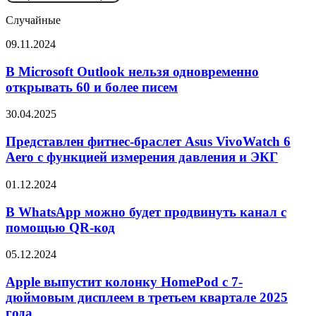
Случайные
В
09.11.2024
Microsoft
Outlook
В Microsoft Outlook нельзя одновременно
нельзя
открывать 60 и более писем
одновременно
открывать
Представлен
30.04.2025
60
фитнес-
и
браслет
Представлен фитнес-браслет Asus VivoWatch 6
более
Asus
Aero с функцией измерения давления и ЭКГ
писем
VivoWatch
6
В
01.12.2024
Aero
WhatsApp
с
можно
В WhatsApp можно будет продвинуть канал с
функцией
будет
помощью QR-код
измерения
продвинуть
давления
канал
и
Apple
05.12.2024
с
ЭКГ
выпустит
помощью
колонку
Apple выпустит колонку HomePod с 7-
QR-
HomePod
дюймовым дисплеем в третьем квартале 2025
код
с
года