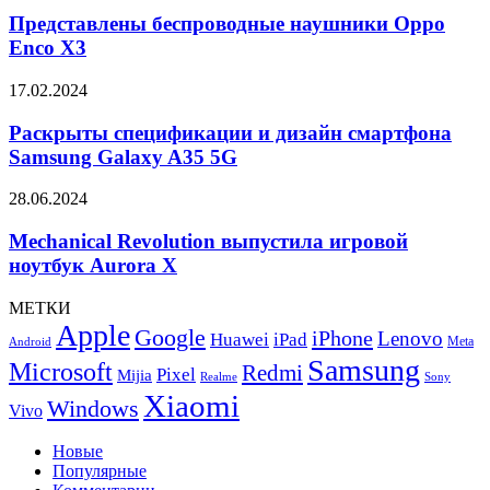
Pro
наушники
Представлены беспроводные наушники Oppo
Fold
Oppo
Enco X3
Enco
X3
Раскрыты
17.02.2024
спецификации
и
Раскрыты спецификации и дизайн смартфона
дизайн
Samsung Galaxy A35 5G
смартфона
Samsung
Mechanical
28.06.2024
Galaxy
Revolution
A35
выпустила
Mechanical Revolution выпустила игровой
5G
игровой
ноутбук Aurora X
ноутбук
Aurora
МЕТКИ
X
Apple
Google
iPhone
Lenovo
Huawei
iPad
Meta
Android
Samsung
Microsoft
Redmi
Pixel
Mijia
Realme
Sony
Xiaomi
Windows
Vivo
Новые
Популярные