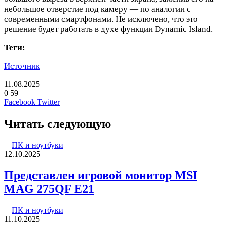
небольшое отверстие под камеру — по аналогии с
современными смартфонами. Не исключено, что это
решение будет работать в духе функции Dynamic Island.
Теги:
Источник
11.08.2025
0
59
LinkedIn
Pinterest
Вконтакте
Одноклассники
Skype
WhatsApp
Telegram
Viber
Facebook
Twitter
Читать следующую
ПК и ноутбуки
12.10.2025
Представлен игровой монитор MSI
MAG 275QF E21
ПК и ноутбуки
11.10.2025