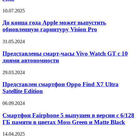
7-
дюймовым
До
10.07.2025
дисплеем
конца
в
года
До конца года Apple может выпустить
третьем
Apple
квартале
обновленную гарнитуру Vision Pro
может
2025
выпустить
года
Представлены
31.05.2024
обновленную
смарт-
гарнитуру
часы
Представлены смарт-часы Vivo Watch GT с 10
Vision
Vivo
днями автономности
Pro
Watch
GT
Представлен
29.03.2024
с
смартфон
10
Oppo
Представлен смартфон Oppo Find X7 Ultra
днями
Find
Satellite Edition
автономности
X7
Ultra
Смартфон
06.09.2024
Satellite
Fairphone
Edition
5
Смартфон Fairphone 5 выпущен в версии с 6/128
выпущен
ГБ памяти в цветах Moss Green и Matte Black
в
версии
Samsung
14.04.2025
с