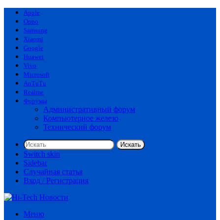
Apple
Oppo
Samsung
Xiaomi
Google
Huawei
Vivo
Microsoft
AnTuTu
Realme
Форумы
Административный форум
Компьютерное железо
Технический форум
Искать
Switch skin
Sidebar
Случайная статья
Вход / Регистрация
Меню