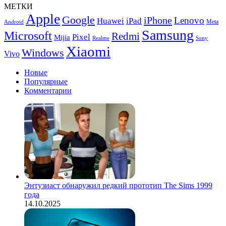
МЕТКИ
Apple
Google
iPhone
Lenovo
Huawei
iPad
Meta
Android
Samsung
Microsoft
Redmi
Pixel
Mijia
Realme
Sony
Xiaomi
Windows
Vivo
Новые
Популярные
Комментарии
Энтузиаст обнаружил редкий прототип The Sims 1999
года
14.10.2025