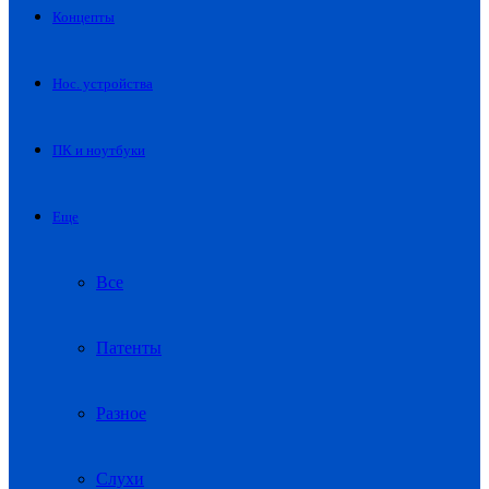
Концепты
Нос. устройства
ПК и ноутбуки
Еще
Все
Патенты
Разное
Слухи