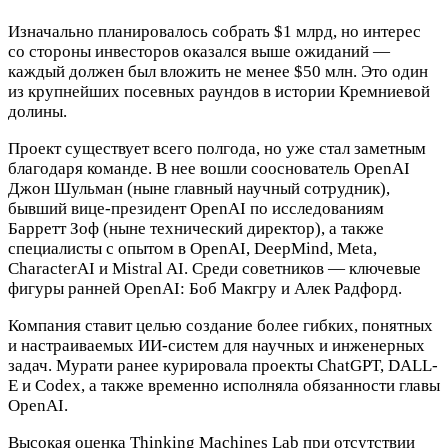
Изначально планировалось собрать $1 млрд, но интерес
со стороны инвесторов оказался выше ожиданий —
каждый должен был вложить не менее $50 млн. Это один
из крупнейших посевных раундов в истории Кремниевой
долины.
Проект существует всего полгода, но уже стал заметным
благодаря команде. В нее вошли сооснователь OpenAI
Джон Шульман (ныне главный научный сотрудник),
бывший вице-президент OpenAI по исследованиям
Барретт Зоф (ныне технический директор), а также
специалисты с опытом в OpenAI, DeepMind, Meta,
CharacterAI и Mistral AI. Среди советников — ключевые
фигуры ранней OpenAI: Боб Макгру и Алек Радфорд.
Компания ставит целью создание более гибких, понятных
и настраиваемых ИИ-систем для научных и инженерных
задач. Мурати ранее курировала проекты ChatGPT, DALL-
E и Codex, а также временно исполняла обязанности главы
OpenAI.
Высокая оценка Thinking Machines Lab при отсутствии