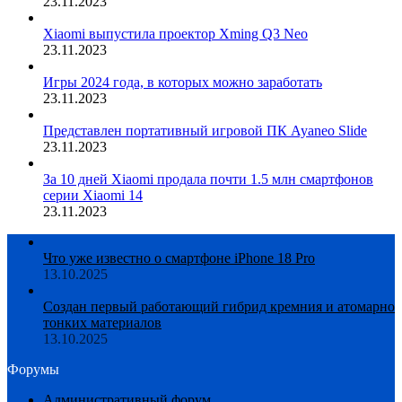
23.11.2023
Xiaomi выпустила проектор Xming Q3 Neo
23.11.2023
Игры 2024 года, в которых можно заработать
23.11.2023
Представлен портативный игровой ПК Ayaneo Slide
23.11.2023
За 10 дней Xiaomi продала почти 1.5 млн смартфонов
серии Xiaomi 14
23.11.2023
Что уже известно о смартфоне iPhone 18 Pro
13.10.2025
Создан первый работающий гибрид кремния и атомарно
тонких материалов
13.10.2025
Форумы
Административный форум