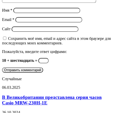
Имя
*
Email
*
Сайт
Сохранить моё имя, email и адрес сайта в этом браузере для
последующих моих комментариев.
Пожалуйста, введите ответ цифрами:
10 + шестнадцать =
Случайные
В
06.03.2025
Великобритании
представлена
В Великобритании представлена серия часов
серия
Casio MRW-230H-1E
часов
Casio
Представлен
26.10.2024