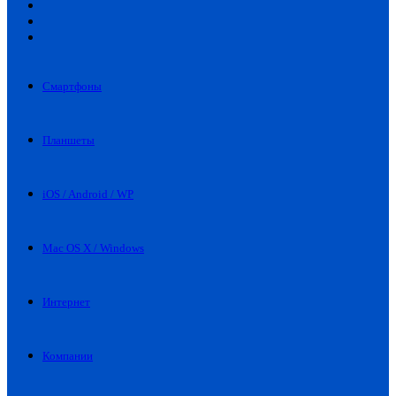
Искать
Switch
skin
Войти
Смартфоны
Планшеты
iOS / Android / WP
Mac OS X / Windows
Интернет
Компании