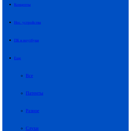
Концепты
Нос. устройства
ПК и ноутбуки
Еще
Все
Патенты
Разное
Слухи