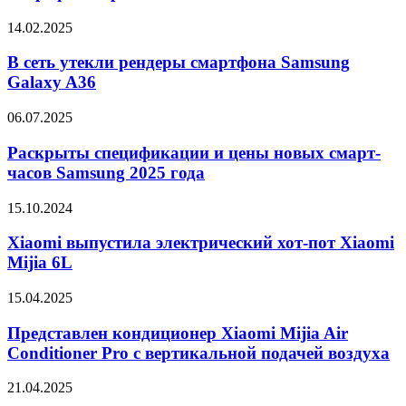
дизайн
смартфона
В
14.02.2025
Xperia
сеть
10
утекли
В сеть утекли рендеры смартфона Samsung
VII
рендеры
Galaxy A36
смартфона
Samsung
Раскрыты
06.07.2025
Galaxy
спецификации
A36
и
Раскрыты спецификации и цены новых смарт-
цены
часов Samsung 2025 года
новых
смарт-
Xiaomi
15.10.2024
часов
выпустила
Samsung
электрический
Xiaomi выпустила электрический хот-пот Xiaomi
2025
хот-
Mijia 6L
года
пот
Xiaomi
Представлен
15.04.2025
Mijia
кондиционер
6L
Xiaomi
Представлен кондиционер Xiaomi Mijia Air
Mijia
Conditioner Pro с вертикальной подачей воздуха
Air
Conditioner
Oppo
21.04.2025
Pro
представила