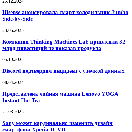
Hisense
25.12.2024
17
анонсировала
смарт-
Hisense анонсировала смарт-холодильник Jumbo
холодильник
Side-by-Side
Jumbo
Side-
Компания
23.06.2025
by-
Thinking
Side
Machines
Компания Thinking Machines Lab привлекла $2
Lab
млрд инвестиций не показав продукта
привлекла
$2
Discord
05.10.2025
млрд
подтвердил
инвестиций
инцидент
Discord подтвердил инцидент с утечкой данных
не
с
показав
утечкой
Представлена
08.04.2024
продукта
данных
чайная
машина
Представлена чайная машина Lenovo YOGA
Lenovo
Instant Hot Tea
YOGA
Instant
Sony
21.08.2025
Hot
может
Tea
кардинально
Sony может кардинально изменить дизайн
изменить
смартфона Xperia 10 VII