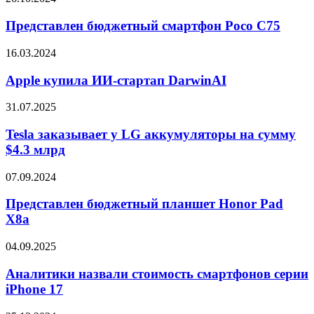
MRW-
бюджетный
230H-
смартфон
Представлен бюджетный смартфон Poco C75
1E
Poco
C75
Apple
16.03.2024
купила
ИИ-
Apple купила ИИ-стартап DarwinAI
стартап
DarwinAI
Tesla
31.07.2025
заказывает
у
Tesla заказывает у LG аккумуляторы на сумму
LG
$4.3 млрд
аккумуляторы
на
Представлен
07.09.2024
сумму
бюджетный
$4.3
планшет
Представлен бюджетный планшет Honor Pad
млрд
Honor
X8a
Pad
X8a
Аналитики
04.09.2025
назвали
стоимость
Аналитики назвали стоимость смартфонов серии
смартфонов
iPhone 17
серии
iPhone