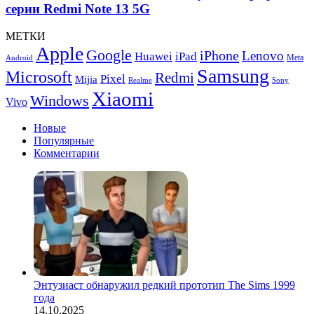
выпуска
серии Redmi Note 13 5G
смартфонов
серии
МЕТКИ
Redmi
Apple
Google
iPhone
Note
Lenovo
Huawei
iPad
Meta
Android
13
Samsung
Microsoft
Redmi
Pixel
Mijia
5G
Realme
Sony
Xiaomi
Windows
Vivo
Новые
Популярные
Комментарии
Энтузиаст обнаружил редкий прототип The Sims 1999
года
14.10.2025