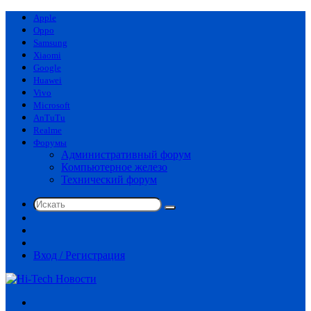
Apple
Oppo
Samsung
Xiaomi
Google
Huawei
Vivo
Microsoft
AnTuTu
Realme
Форумы
Административный форум
Компьютерное железо
Технический форум
Искать
Switch
skin
Sidebar
Случайная
статья
Вход / Регистрация
Меню