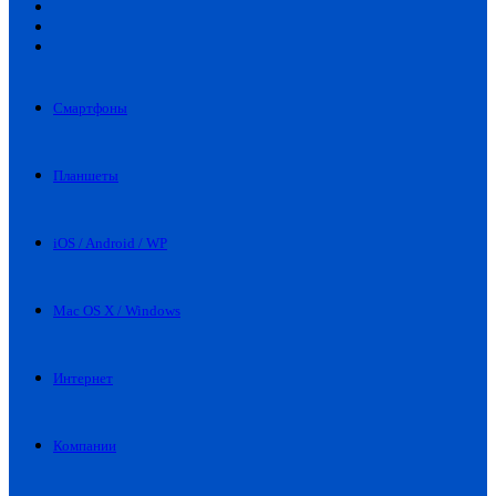
Искать
Switch
skin
Войти
Смартфоны
Планшеты
iOS / Android / WP
Mac OS X / Windows
Интернет
Компании