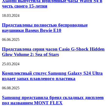
Xiaomi выпустила юбилейные часы Watch S4 в
2
часы
честь своего 15-летия
PRO
Watch
S4
Представлены
18.03.2024
в
полностью
честь
беспроводные
Представлены полностью беспроводные
своего
наушники
наушники Baseus Bowie E10
15-
Baseus
летия
Bowie
Представлена
06.06.2025
E10
серия
часов
Представлена серия часов Casio G-Shock Hidden
Casio
Glow Volume 2: Sea of Stars
G-
Shock
Комплектный
25.03.2024
Hidden
стилус
Glow
Samsung
Комплектный стилус Samsung Galaxy S24 Ultra
Volume
Galaxy
издает запах плавленого пластика
2:
S24
Sea
Ultra
of
Samsung
06.08.2025
издает
Stars
представила
запах
бренд
Samsung представила бренд складных дисплеев
плавленого
складных
под названием MONT FLEX
пластика
дисплеев