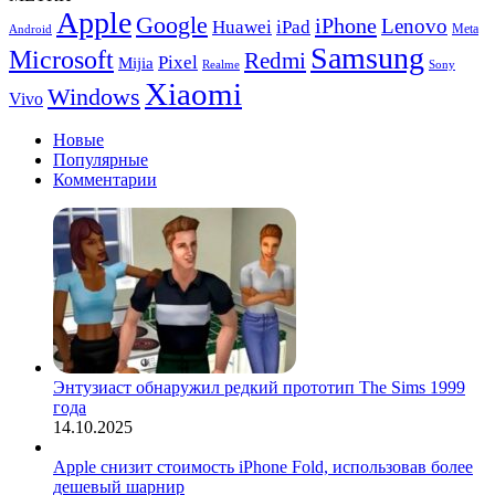
отсека
Apple
Google
iPhone
под
Lenovo
Huawei
iPad
Meta
Android
капотом
Samsung
Microsoft
Redmi
Pixel
Mijia
Realme
Sony
Xiaomi
Windows
Vivo
Новые
Популярные
Комментарии
Энтузиаст обнаружил редкий прототип The Sims 1999
года
14.10.2025
Apple снизит стоимость iPhone Fold, использовав более
дешевый шарнир