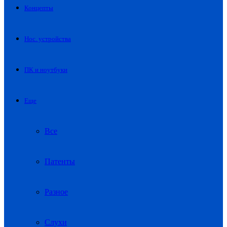
Концепты
Нос. устройства
ПК и ноутбуки
Еще
Все
Патенты
Разное
Слухи