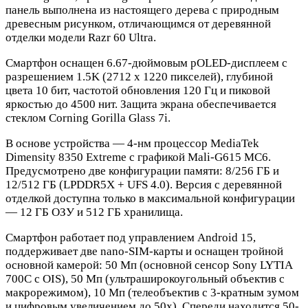
панель выполнена из настоящего дерева с природным
древесным рисунком, отличающимся от деревянной
отделки модели Razr 60 Ultra.
Смартфон оснащен 6.67-дюймовым pOLED-дисплеем с
разрешением 1.5K (2712 х 1220 пикселей), глубиной
цвета 10 бит, частотой обновления 120 Гц и пиковой
яркостью до 4500 нит. Защита экрана обеспечивается
стеклом Corning Gorilla Glass 7i.
В основе устройства — 4-нм процессор MediaTek
Dimensity 8350 Extreme с графикой Mali-G615 MC6.
Предусмотрено две конфигурации памяти: 8/256 ГБ и
12/512 ГБ (LPDDR5X + UFS 4.0). Версия с деревянной
отделкой доступна только в максимальной конфигурации
— 12 ГБ ОЗУ и 512 ГБ хранилища.
Смартфон работает под управлением Android 15,
поддерживает две nano-SIM-карты и оснащен тройной
основной камерой: 50 Мп (основной сенсор Sony LYTIA
700C с OIS), 50 Мп (ультраширокоугольный объектив с
макрорежимом), 10 Мп (телеобъектив с 3-кратным зумом
и цифровым увеличением до 50x). Спереди находится 50-