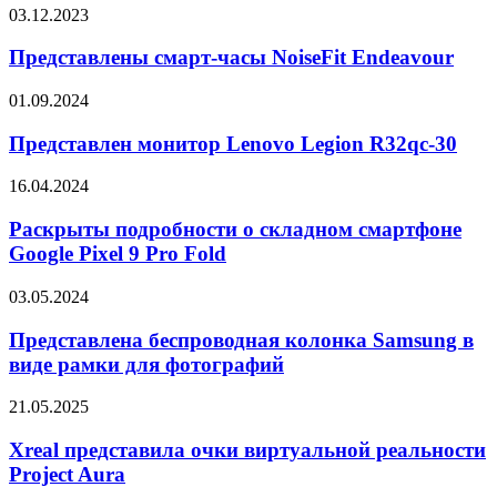
под
Представлены
03.12.2023
названием
смарт-
MONT
часы
Представлены смарт-часы NoiseFit Endeavour
FLEX
NoiseFit
Endeavour
Представлен
01.09.2024
монитор
Lenovo
Представлен монитор Lenovo Legion R32qc-30
Legion
R32qc-
Раскрыты
16.04.2024
30
подробности
о
Раскрыты подробности о складном смартфоне
складном
Google Pixel 9 Pro Fold
смартфоне
Google
Представлена
03.05.2024
Pixel
беспроводная
9
колонка
Представлена беспроводная колонка Samsung в
Pro
Samsung
виде рамки для фотографий
Fold
в
виде
Xreal
21.05.2025
рамки
представила
для
очки
Xreal представила очки виртуальной реальности
фотографий
виртуальной
Project Aura
реальности