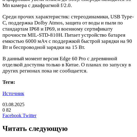
Мп камера с диафрагмой f/2.0.
Среди прочих характеристик: стереодинамики, USB Type-
C, поддержка Dolby Atmos, защита от воды и пыли по
стандартам IP68 и IP69, и военному сертификату
прочности MIL-STD-810H. Питает устройство батарея
емкостью 6000 мАч с поддержкой быстрой зарядки на 90
Вт и беспроводной зарядки на 15 Вт.
В данный момент версия Edge 60 Pro с деревянной
отделкой доступна только в Китае. О планах по запуску в
других регионах пока не сообщается.
Теги:
Источник
03.08.2025
0
82
LinkedIn
Pinterest
Вконтакте
Одноклассники
Skype
WhatsApp
Telegram
Viber
Facebook
Twitter
Читать следующую