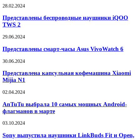
Project
Представлены
28.02.2024
Aura
беспроводные
наушники
Представлены беспроводные наушники iQOO
iQOO
TWS 2
TWS
2
Представлены
29.06.2024
смарт-
часы
Представлены смарт-часы Asus VivoWatch 6
Asus
VivoWatch
Представлена
30.06.2024
6
капсульная
кофемашина
Представлена капсульная кофемашина Xiaomi
Xiaomi
Mijia N1
Mijia
N1
AnTuTu
02.04.2024
выбрала
10
AnTuTu выбрала 10 самых мощных Android-
самых
флагманов в марте
мощных
Android-
Sony
03.10.2024
флагманов
выпустила
в
наушники
Sony выпустила наушники LinkBuds Fit и Open,
марте
LinkBuds