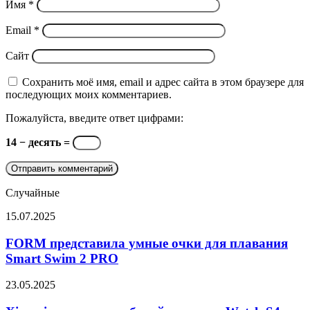
Имя
*
Email
*
Сайт
Сохранить моё имя, email и адрес сайта в этом браузере для
последующих моих комментариев.
Пожалуйста, введите ответ цифрами:
14 − десять =
Случайные
FORM
15.07.2025
представила
умные
FORM представила умные очки для плавания
очки
Smart Swim 2 PRO
для
плавания
Xiaomi
23.05.2025
Smart
выпустила
Swim
юбилейные