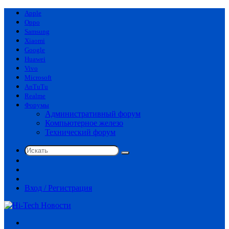
Apple
Oppo
Samsung
Xiaomi
Google
Huawei
Vivo
Microsoft
AnTuTu
Realme
Форумы
Административный форум
Компьютерное железо
Технический форум
Искать
Switch
skin
Sidebar
Случайная
статья
Вход / Регистрация
Меню