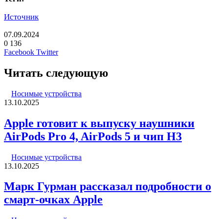
Источник
07.09.2024
0
136
LinkedIn
Pinterest
Вконтакте
Одноклассники
Skype
WhatsApp
Telegram
Viber
Facebook
Twitter
Читать следующую
Носимые устройства
13.10.2025
Apple готовит к выпуску наушники
AirPods Pro 4, AirPods 5 и чип H3
Носимые устройства
13.10.2025
Марк Гурман рассказал подробности о
смарт-очках Apple