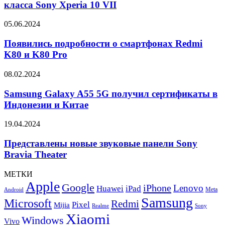
среднего
класса Sony Xperia 10 VII
ремонтопригодность
класса
Sony
Появились
05.06.2024
Xperia
подробности
10
о
Появились подробности о смартфонах Redmi
VII
смартфонах
K80 и K80 Pro
Redmi
K80
Samsung
08.02.2024
и
Galaxy
K80
A55
Samsung Galaxy A55 5G получил сертификаты в
Pro
5G
Индонезии и Китае
получил
сертификаты
Представлены
19.04.2024
в
новые
Индонезии
звуковые
Представлены новые звуковые панели Sony
и
панели
Bravia Theater
Китае
Sony
Bravia
МЕТКИ
Theater
Apple
Google
iPhone
Lenovo
Huawei
iPad
Meta
Android
Samsung
Microsoft
Redmi
Pixel
Mijia
Realme
Sony
Xiaomi
Windows
Vivo