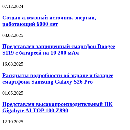
дизайном
MEG
Создан
07.12.2024
VISION
алмазный
X
источник
Создан алмазный источник энергии,
AI
энергии,
работающий 6000 лет
2-
работающий
го
6000
поколения
Представлен
03.02.2025
лет
защищенный
смартфон
Представлен защищенный смартфон Doogee
Doogee
S119 с батареей на 10 200 мАч
S119
с
Раскрыты
16.08.2025
батареей
подробности
на
об
Раскрыты подробности об экране и батарее
10
экране
смартфона Samsung Galaxy S26 Pro
200
и
мАч
батарее
Представлен
01.05.2025
смартфона
высокопроизводительный
Samsung
ПК
Представлен высокопроизводительный ПК
Galaxy
Gigabyte
Gigabyte AI TOP 100 Z890
S26
AI
Pro
TOP
Хакеры
12.10.2025
100
заявили
Z890