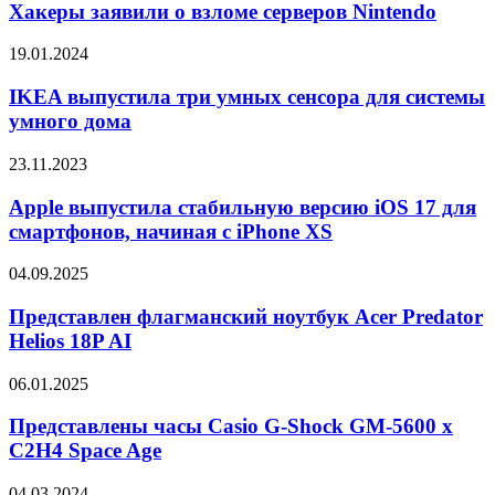
о
Хакеры заявили о взломе серверов Nintendo
взломе
серверов
IKEA
19.01.2024
Nintendo
выпустила
три
IKEA выпустила три умных сенсора для системы
умных
умного дома
сенсора
для
Apple
23.11.2023
системы
выпустила
умного
стабильную
Apple выпустила стабильную версию iOS 17 для
дома
версию
смартфонов, начиная с iPhone XS
iOS
17
Представлен
04.09.2025
для
флагманский
смартфонов,
ноутбук
Представлен флагманский ноутбук Acer Predator
начиная
Acer
Helios 18P AI
с
Predator
iPhone
Helios
XS
Представлены
06.01.2025
18P
часы
AI
Casio
Представлены часы Casio G-Shock GM-5600 x
G-
C2H4 Space Age
Shock
GM-
Смартфон
04.03.2024