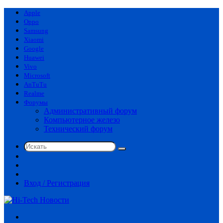
Apple
Oppo
Samsung
Xiaomi
Google
Huawei
Vivo
Microsoft
AnTuTu
Realme
Форумы
Административный форум
Компьютерное железо
Технический форум
Искать
Switch
skin
Sidebar
Случайная
статья
Вход / Регистрация
Меню