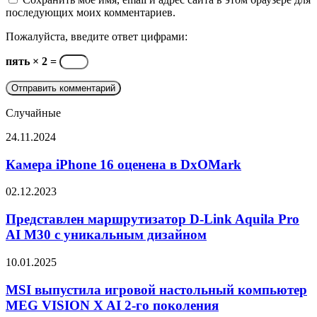
последующих моих комментариев.
Пожалуйста, введите ответ цифрами:
пять × 2 =
Случайные
Камера
24.11.2024
iPhone
16
Камера iPhone 16 оценена в DxOMark
оценена
в
Представлен
02.12.2023
DxOMark
маршрутизатор
D-
Представлен маршрутизатор D-Link Aquila Pro
Link
AI M30 с уникальным дизайном
Aquila
Pro
MSI
10.01.2025
AI
выпустила
M30
игровой
MSI выпустила игровой настольный компьютер
с
настольный
MEG VISION X AI 2-го поколения
уникальным
компьютер