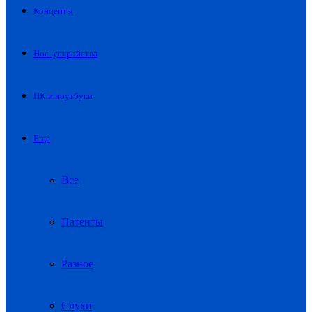
Концепты
Нос. устройства
ПК и ноутбуки
Еще
Все
Патенты
Разное
Слухи