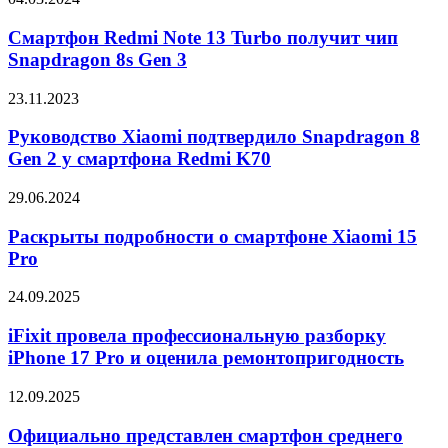
5600
Redmi
x
Note
Смартфон Redmi Note 13 Turbo получит чип
C2H4
13
Snapdragon 8s Gen 3
Space
Turbo
Age
получит
Руководство
23.11.2023
чип
Xiaomi
Snapdragon
подтвердило
Руководство Xiaomi подтвердило Snapdragon 8
8s
Snapdragon
Gen 2 у смартфона Redmi K70
Gen
8
3
Gen
Раскрыты
29.06.2024
2
подробности
у
о
Раскрыты подробности о смартфоне Xiaomi 15
смартфона
смартфоне
Pro
Redmi
Xiaomi
K70
15
iFixit
24.09.2025
Pro
провела
профессиональную
iFixit провела профессиональную разборку
разборку
iPhone 17 Pro и оценила ремонтопригодность
iPhone
17
Официально
12.09.2025
Pro
представлен
и
смартфон
Официально представлен смартфон среднего
оценила