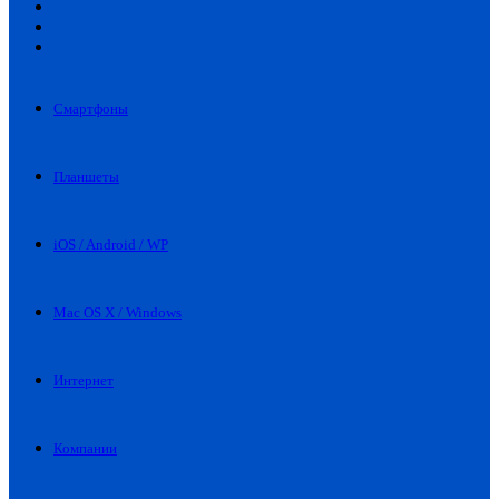
Искать
Switch
skin
Войти
Смартфоны
Планшеты
iOS / Android / WP
Mac OS X / Windows
Интернет
Компании