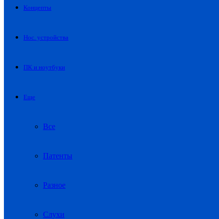
Концепты
Нос. устройства
ПК и ноутбуки
Еще
Все
Патенты
Разное
Слухи