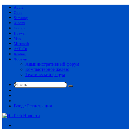
Apple
Oppo
Samsung
Xiaomi
Google
Huawei
Vivo
Microsoft
AnTuTu
Realme
Форумы
Административный форум
Компьютерное железо
Технический форум
Искать
Switch
skin
Sidebar
Случайная
статья
Вход / Регистрация
Меню