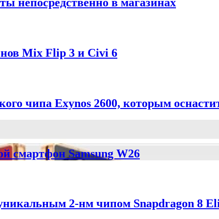
ты непосредственно в магазинах
в Mix Flip 3 и Civi 6
ого чипа Exynos 2600, которым оснастит
ой смартфон Samsung W26
 уникальным 2-нм чипом Snapdragon 8 Eli