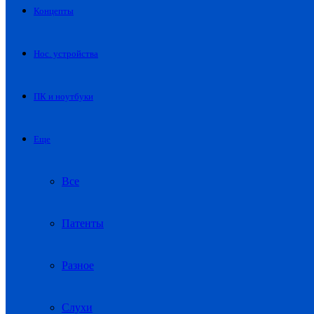
Концепты
Нос. устройства
ПК и ноутбуки
Еще
Все
Патенты
Разное
Слухи