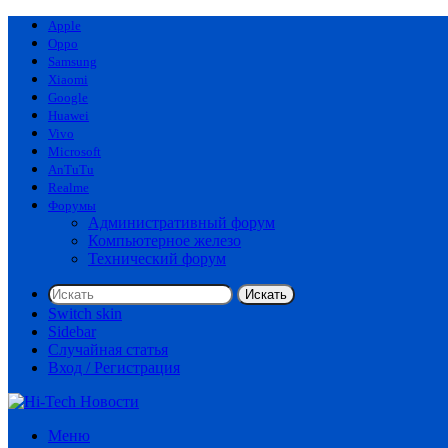
Apple
Oppo
Samsung
Xiaomi
Google
Huawei
Vivo
Microsoft
AnTuTu
Realme
Форумы
Административный форум
Компьютерное железо
Технический форум
Искать
Switch skin
Sidebar
Случайная статья
Вход / Регистрация
Меню