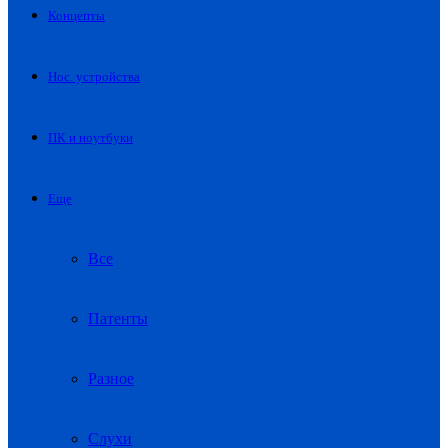
Концепты
Нос. устройства
ПК и ноутбуки
Еще
Все
Патенты
Разное
Слухи