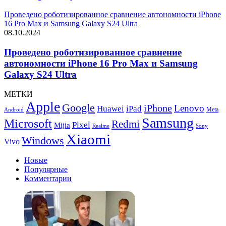
Проведено роботизированное сравнение автономности iPhone
16 Pro Max и Samsung Galaxy S24 Ultra
08.10.2024
Проведено роботизированное сравнение
автономности iPhone 16 Pro Max и Samsung
Galaxy S24 Ultra
МЕТКИ
Apple
Google
iPhone
Lenovo
Huawei
iPad
Meta
Android
Samsung
Microsoft
Redmi
Pixel
Mijia
Realme
Sony
Xiaomi
Windows
Vivo
Новые
Популярные
Комментарии